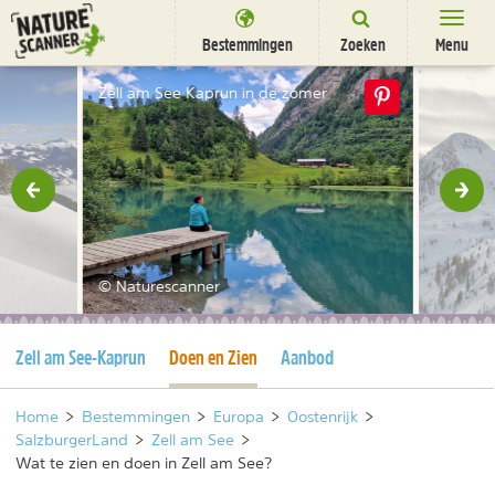
Ga
naar
Bestemmingen
Zoeken
Menu
content
Bestemmingen
Zell am See Kaprun in de zomer
Overnachten
Activiteiten
rige
Vol
Natuurparken
Dieren
© Naturescanner
DEALS
SHOP
Huidige pagina
Huidige pagina
Zell am See-Kaprun
Doen en Zien
Aanbod
Nieuwsbrief
Uitgelicht
Partners
/
nl
fr
Home
>
Bestemmingen
>
Europa
>
Oostenrijk
>
SalzburgerLand
>
Zell am See
>
Wat te zien en doen in Zell am See?