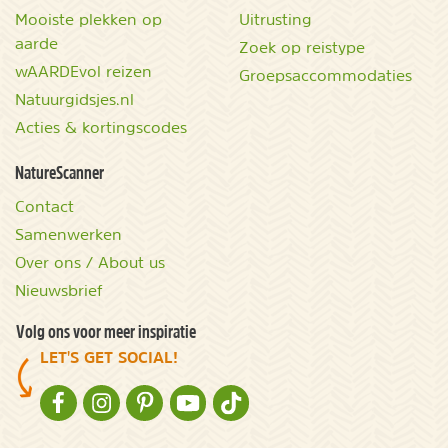
Mooiste plekken op
Uitrusting
aarde
Zoek op reistype
wAARDEvol reizen
Groepsaccommodaties
Natuurgidsjes.nl
Acties & kortingscodes
NatureScanner
Contact
Samenwerken
Over ons / About us
Nieuwsbrief
Volg ons voor meer inspiratie
LET'S GET SOCIAL!
NATURESCANNER OP FACEBOOK
NATURESCANNER OP INSTAGRAM
NATURESCANNER OP PINTEREST
NATURESCANNER OP YOUTUBE
NATURESCANNER OP TIKTOK