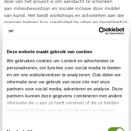
doel van het project is om aandacht te schenken
aan milieubewustzijn en sociale inclusie door middel
van kunst. Het biedt workshops en activiteiten aan die
mensen helpen hun creativiteit te uiten en tegelijkertijd
bewustzijn te creëren over duurzame initiatieven. Het
project betrekt allerlei mensen uit de samenleving,
waaronder jongeren en mensen met een handicap,
om de inclusiviteit te verbeteren.
Deze website maakt gebruik van cookies
We gebruiken cookies om content en advertenties te
4. Porto Santo - Sea water project
personaliseren, om functies voor social media te bieden
en om ons websiteverkeer te analyseren. Ook delen we
Porto Santo
Ook op het buureiland
wordt ingezet op
informatie over uw gebruik van onze site met onze
duurzaamheid. Al 40 jaar lang komt al het drinkwater
partners voor social media, adverteren en analyse. Deze
op Porto Santo vanuit de zee. Op het eiland
partners kunnen deze gegevens combineren met andere
ontziltingstechnologieën
zijn geavanceerde
aanwezig
informatie die u aan ze heeft verstrekt of die ze hebben
om zeewater om te zetten in drinkwater en om het
verzameld op basis van uw gebruik van hun services.
water te gebruiken voor irrigatie van landbouwgrond
en energieopwekking.
Toestemmingsselectie