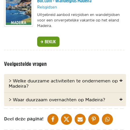
Bol.com - Wandelgids Madeira
Reisgidsen
Uitgebreid aanbod reisgidsen en wandelgidsen
voor een onvergetelijke vakantie op het eiland
Madeira.
BEKIJK
Veelgestelde vragen
> Welke duurzame activiteiten te ondernemen op
Madeira?
> Waar duurzaam overnachten op Madeira?
DELEN OP FACEBOOK
DELEN OP X
DELEN VIA DE MAIL
DELEN OP PINTEREST
DELEN OP WH
Deel deze pagina!