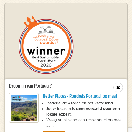
Droom jij van Portugal?
Winnaar Dutch Travel Blog Awards
Sluit
Better Places - Rondreis Portugal op maat
Madeira, de Azoren en het vaste land.
samengesteld door een
© 2010 – 2026 NatureScanner.nl
Jouw ideale reis
lokale expert
.
Veelgestelde vragen
Vraag vrijblijvend een reisvoorstel op maat
Privacy statement
aan.