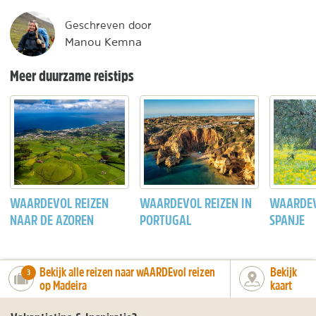
Geschreven door
Manou Kemna
Meer duurzame reistips
WAARDEVOL REIZEN
WAARDEVOL REIZEN IN
WAARDEV
NAAR DE AZOREN
PORTUGAL
SPANJE
Bekijk alle reizen naar wAARDEvol reizen
Bekijk
number_of_trips:
3
op Madeira
kaart