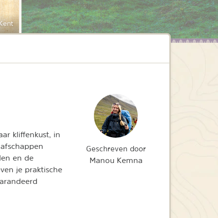
 Kent
r kliffenkust, in
aafschappen
Geschreven door
den en de
Manou Kemna
ven je praktische
arandeerd