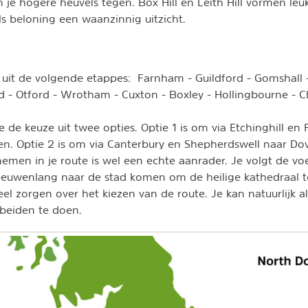
m je hogere heuvels tegen. Box Hill en Leith Hill vormen le
 beloning een waanzinnig uitzicht.
 uit de volgende etappes: Farnham - Guildford - Gomshall
 - Otford - Wrotham - Cuxton - Boxley - Hollingbourne - C
 de keuze uit twee opties. Optie 1 is om via Etchinghill en
n. Optie 2 is om via Canterbury en Shepherdswell naar Dov
men in je route is wel een echte aanrader. Je volgt de vo
 eeuwenlang naar de stad komen om de heilige kathedraal 
eel zorgen over het kiezen van de route. Je kan natuurlijk al
eiden te doen.