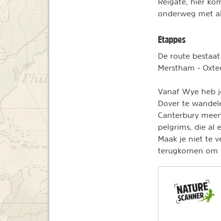
Reigate, hier ko
onderweg met als
Etappes
De route bestaat
Merstham - Oxted
Vanaf Wye heb je
Dover te wandele
Canterbury meene
pelgrims, die al
Maak je niet te v
terugkomen om b