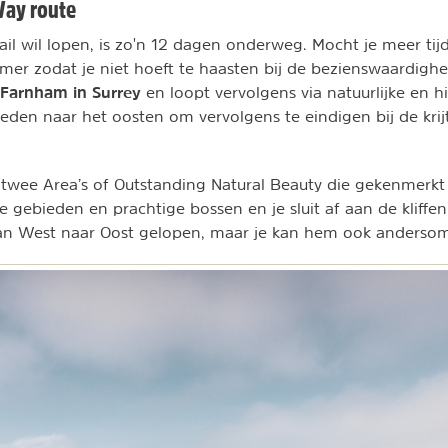
ay route
ail wil lopen, is zo'n 12 dagen onderweg. Mocht je meer tij
uimer zodat je niet hoeft te haasten bij de bezienswaardig
Farnham in Surrey
en loopt vervolgens via natuurlijke en hi
den naar het oosten om vervolgens te eindigen bij de krijt
 twee Area’s of Outstanding Natural Beauty die gekenmerk
ke gebieden en prachtige bossen en je sluit af aan de kliffen
an West naar Oost gelopen, maar je kan hem ook anderso