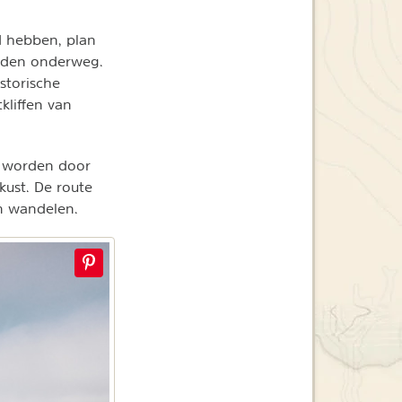
d hebben, plan
heden onderweg.
storische
kliffen van
t worden door
kust. De route
m wandelen.