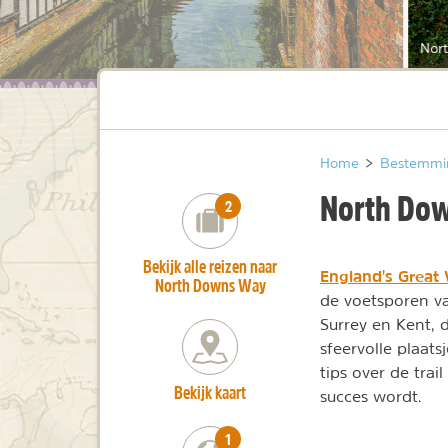
Nor
Home
>
Bestemmi
North Do
number_of_trips:
2
Bekijk alle reizen naar
England's Great 
North Downs Way
de voetsporen v
Surrey en Kent, 
sfeervolle plaat
tips over de trai
Bekijk kaart
succes wordt.
number_of_trips:
1