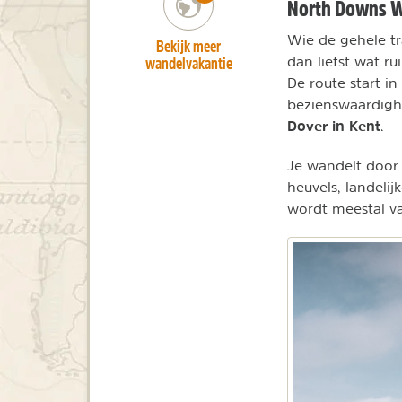
North Downs W
Wie de gehele tr
Bekijk meer
wandelvakantie
dan liefst wat r
De route start in
bezienswaardighe
Dover in Kent
.
Je wandelt door
heuvels, landelij
wordt meestal v