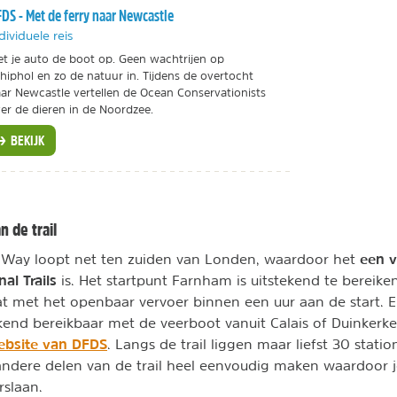
DS - Met de ferry naar Newcastle
dividuele reis
t je auto de boot op. Geen wachtrijen op
hiphol en zo de natuur in. Tijdens de overtocht
ar Newcastle vertellen de Ocean Conservationists
er de dieren in de Noordzee.
BEKIJK
 de trail
een v
Way loopt net ten zuiden van Londen, waardoor het
al Trails
is. Het startpunt Farnham is uitstekend te bereike
at met het openbaar vervoer binnen een uur aan de start. En
kend bereikbaar met de veerboot vanuit Calais of Duinkerke,
ebsite van DFDS
. Langs de trail liggen maar liefst 30 statio
ndere delen van de trail heel eenvoudig maken waardoor j
rslaan.