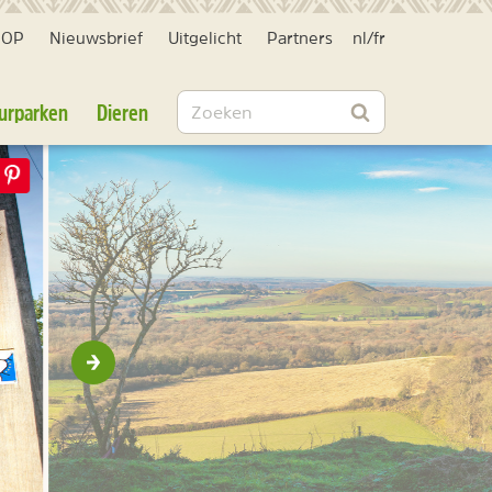
HOP
Nieuwsbrief
Uitgelicht
Partners
nl
/
fr
Zoeken
urparken
Dieren
Zoeken
Volgende