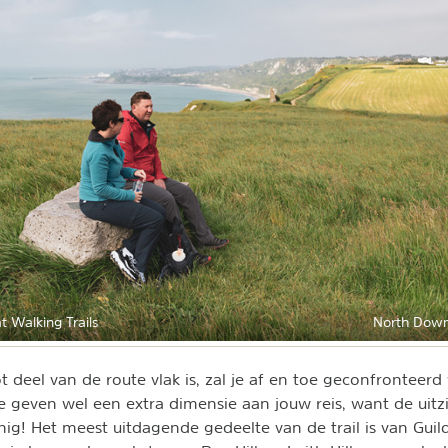
t Walking Trails
North Dow
 deel van de route vlak is, zal je af en toe geconfronteer
Die geven wel een extra dimensie aan jouw reis, want de uit
nig! Het meest uitdagende gedeelte van de trail is van Guil