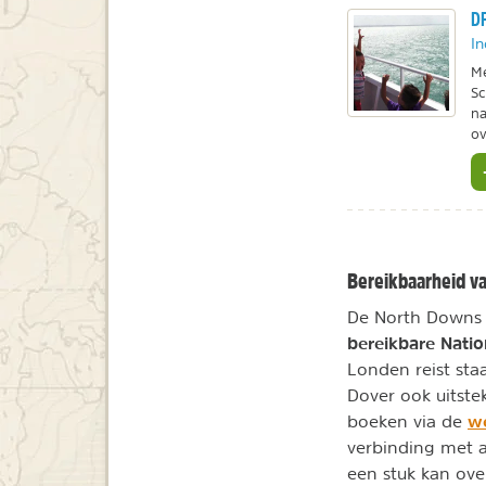
DF
In
Me
Sc
na
ov
Bereikbaarheid van
De North Downs 
bereikbare Nation
Londen reist sta
Dover ook uitste
w
boeken via de
verbinding met a
een stuk kan ove