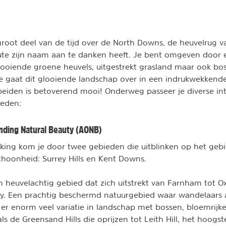
root deel van de tijd over de North Downs, de heuvelrug v
ute zijn naam aan te danken heeft. Je bent omgeven door 
ooiende groene heuvels, uitgestrekt grasland maar ook bo
e gaat dit glooiende landschap over in een indrukwekkende 
eiden is betoverend mooi! Onderweg passeer je diverse in
eden:
anding Natural Beauty (AONB)
kking kom je door twee gebieden die uitblinken op het geb
schoonheid: Surrey Hills en Kent Downs.
n heuvelachtig gebied dat zich uitstrekt van Farnham tot O
ey. Een prachtig beschermd natuurgebied waar wandelaars 
 er enorm veel variatie in landschap met bossen, bloemrijk
s de Greensand Hills die oprijzen tot Leith Hill, het hoogs