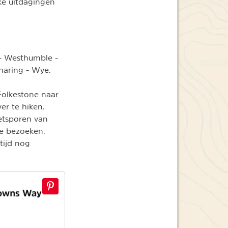
uke uitdagingen
 - Westhumble -
haring - Wye.
 Folkestone naar
er te hiken.
etsporen van
te bezoeken.
tijd nog