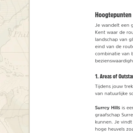
Hoogtepunten
Je wandelt een g
Kent waar de ro
landschap van gl
eind van de rout
combinatie van b
bezienswaardigh
1. Areas of Outst
Tijdens jouw tre
van natuurlijke 
Surrey Hills
is ee
graafschap Surr
kunnen. Je vindt
hoge heuvels zoal