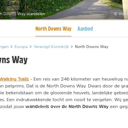
th Downs Way wandelen
© Visit
Huidige pagina
North Downs Way
Aanbod
ngen
>
Europa
>
Verenigd Koninkrijk
>
North Downs Way
wns Way
Walking Trails
- Een reis van 246 kilometer van heuvelrug naa
an pelgrims. Dat is de North Downs Way. Dwars door de gr
die bekendstaan om de glooiende heuvels, landelijke gebie
sjes. Een indrukwekkende tocht om nooit te vergeten. Wij ge
wandelreis over de North Downs Way
l zodat jouw
een geg