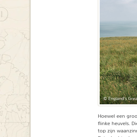
© England's Grea
Hoewel een groot
flinke heuvels. 
top zijn waanzin