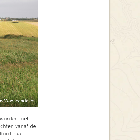
ns Way wandelen
d worden met
zichten vanaf de
dford naar