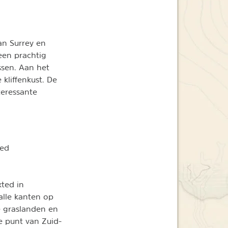
an Surrey en
een prachtig
ssen. Aan het
kliffenkust. De
teressante
ied
xted in
alle kanten op
e graslanden en
te punt van Zuid-