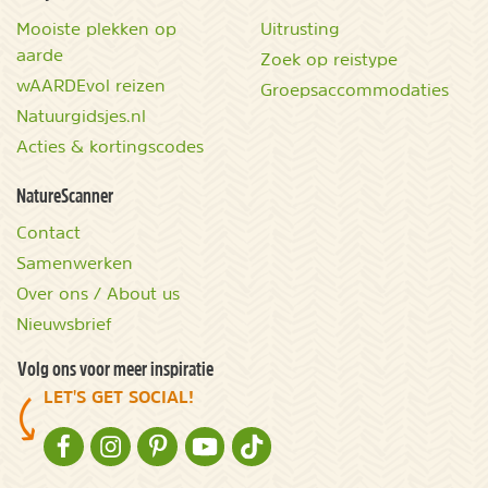
Mooiste plekken op
Uitrusting
aarde
Zoek op reistype
wAARDEvol reizen
Groepsaccommodaties
Natuurgidsjes.nl
Acties & kortingscodes
NatureScanner
Contact
Samenwerken
Over ons / About us
Nieuwsbrief
Volg ons voor meer inspiratie
LET'S GET SOCIAL!
NATURESCANNER OP FACEBOOK
NATURESCANNER OP INSTAGRAM
NATURESCANNER OP PINTEREST
NATURESCANNER OP YOUTUBE
NATURESCANNER OP TIKTOK