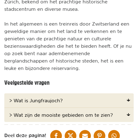
Zürich, bekend om het prachtige historische
stadscentrum en diverse musea.
In het algemeen is een treinreis door Zwitserland een
geweldige manier om het land te verkennen en te
genieten van de prachtige natuur en culturele
bezienswaardigheden die het te bieden heeft. Of je nu
op zoek bent naar adembenemende
berglandschappen of historische steden, het is een
leuke en bijzondere reiservaring.
Veelgestelde vragen
> Wat is Jungfraujoch?
> Wat zijn de mooiste gebieden om te zien?
DELEN OP FACEBOOK
DELEN OP X
DELEN VIA DE MAIL
DELEN OP PINTEREST
DELEN OP WH
Deel deze pagina!