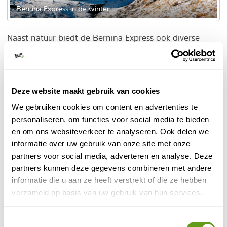
Bernina Express in de winter
Naast natuur biedt de Bernina Express ook diverse
culturele bezienswaardigheden. Tijdens de reis kun je
bijvoorbeeld een stop maken in St. Moritz, een
mondain wintersportoord met luxe winkels en
restaurants, of in de historische stad Poschiavo, met
Deze website maakt gebruik van cookies
oude stenen huizen en een fraaie kerk.
We gebruiken cookies om content en advertenties te
personaliseren, om functies voor social media te bieden
Tip
: In de zomer kan je vanaf Tirano de treinreis
en om ons websiteverkeer te analyseren. Ook delen we
verlengen met de Bernina Express Bus tot Lugano.
informatie over uw gebruik van onze site met onze
Route
: Chur - St. Moritz - Tirano of omgekeerd
partners voor social media, adverteren en analyse. Deze
Afstand
: 144 kilometer
partners kunnen deze gegevens combineren met andere
Duur
: 4u30
informatie die u aan ze heeft verstrekt of die ze hebben
verzameld op basis van uw gebruik van hun services.
3. GoldenPass Express
GoldenPass lijn
Toestemmingsselectie
De
start in Montreux, bij het meer van