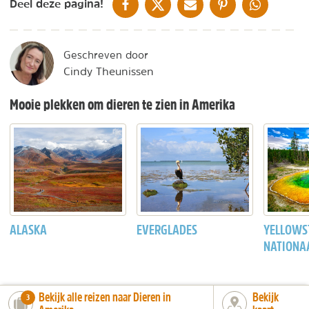
DELEN OP FACEBOOK
DELEN OP X
DELEN VIA DE MAIL
DELEN OP PINTEREST
DELEN OP WH
Deel deze pagina!
Geschreven door
Cindy Theunissen
Mooie plekken om dieren te zien in Amerika
ALASKA
EVERGLADES
YELLOWS
NATIONA
Bekijk alle reizen naar Dieren in
Bekijk
number_of_trips:
3