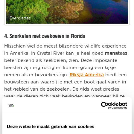
Everglades
4. Snorkelen met zeekoeien in Florida
Misschien wel de meest bijzondere wildlife experience
manatees
in Amerika. In Crystal River kan je heel goed
,
beter bekend als zeekoeien, zien. Deze imposante
beesten zijn erg rustig en komen graag een kijkje
Riksja Amerika
nemen als er bezoekers zijn.
biedt een
bouwsteen aan waarbij je met een boot gaat varen in
het gebied van de zeekoeien. De gids weet precies
waar de dieren zich vaak bevinden en wanneer hij ze
gevonden heeft, mag je met een snorkel het water in!
Riksja Amerika - Florida bouwstenen
Individuele reis
Deze website maakt gebruik van cookies
De hoogtepunten van Florida als bouwsteen of