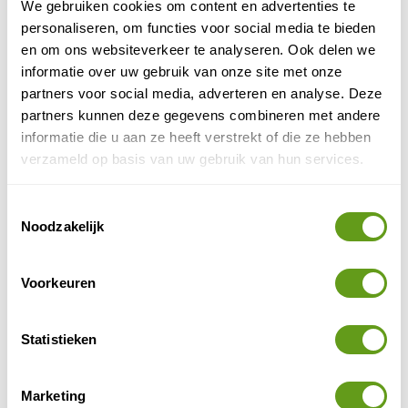
We gebruiken cookies om content en advertenties te
excursie boeken? De Everglades, Captiva Island,
personaliseren, om functies voor social media te bieden
Miami, Orlando of Key West.
en om ons websiteverkeer te analyseren. Ook delen we
BEKIJK
informatie over uw gebruik van onze site met onze
partners voor social media, adverteren en analyse. Deze
partners kunnen deze gegevens combineren met andere
5. Wildlife paradijs Yellowstone
informatie die u aan ze heeft verstrekt of die ze hebben
verzameld op basis van uw gebruik van hun services.
Yellowstone is een van de beste plekken om dieren in
Amerika te zien: zowel grote zoogdieren als de
Amerikaanse bizon
en de grizzlybeer als kleine dieren,
Toestemmingsselectie
waaronder bevers, wezels en dassen, komen hier
Noodzakelijk
veelvuldig voor. Ook vogelspotters en vissers komen
hier niets tekort.
Voorkeuren
Yellowstone in Amerika
.
Statistieken
Marketing