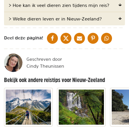
> Hoe kan ik veel dieren zien tijdens mijn reis?
> Welke dieren leven er in Nieuw-Zeeland?
DELEN OP FACEBOOK
DELEN OP X
DELEN VIA DE MAIL
DELEN OP PINTEREST
DELEN OP WH
Deel deze pagina!
Geschreven door
Cindy Theunissen
Bekijk ook andere reistips voor Nieuw-Zeeland