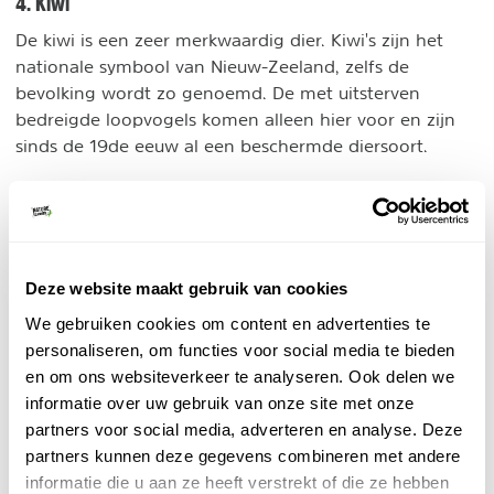
4. Kiwi
De kiwi is een zeer merkwaardig dier. Kiwi's zijn het
nationale symbool van Nieuw-Zeeland, zelfs de
bevolking wordt zo genoemd. De met uitsterven
bedreigde loopvogels komen alleen hier voor en zijn
sinds de 19de eeuw al een beschermde diersoort.
De kans om een kiwi te zien is een stuk kleiner dan het
dieren in Nieuw-Zeeland
zien van andere
, het is
immers een nachtvogel die erg schuw is om zich te
vertonen en bijzonder goed kan ruiken: bij de minste
Deze website maakt gebruik van cookies
vreemde geur duikt hij dus snel in zijn verstopplaats
We gebruiken cookies om content en advertenties te
onder de grond of het bladerdek.
personaliseren, om functies voor social media te bieden
en om ons websiteverkeer te analyseren. Ook delen we
informatie over uw gebruik van onze site met onze
partners voor social media, adverteren en analyse. Deze
partners kunnen deze gegevens combineren met andere
informatie die u aan ze heeft verstrekt of die ze hebben