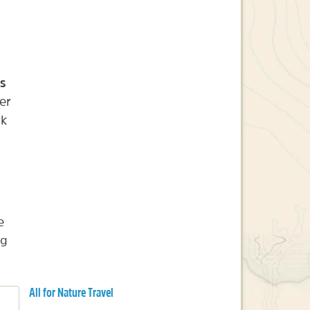
us
er
ok
e
ng
All for Nature Travel