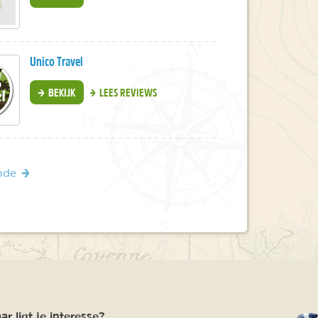
Unico Travel
BEKIJK
LEES REVIEWS
nde
r ligt je interesse?