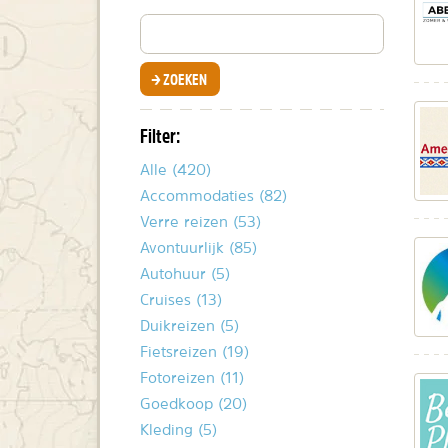
Zoeken
op
organisaties
IN ORGANISATIES
ZOEKEN
Filter:
Alle (420)
Accommodaties (82)
Verre reizen (53)
Avontuurlijk (85)
Autohuur (5)
Cruises (13)
Duikreizen (5)
Fietsreizen (19)
Fotoreizen (11)
Goedkoop (20)
Kleding (5)