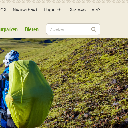
HOP
Nieuwsbrief
Uitgelicht
Partners
nl
/
fr
Zoeken
urparken
Dieren
Zoeken