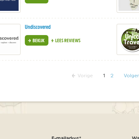
Undiscovered
BEKIJK
LEES REVIEWS
Vorige
1
2
Volge
m
E-mailadres*
Waa