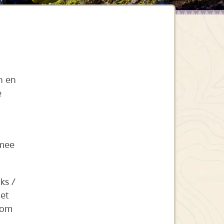
n en
e
 mee
ks /
Het
s om