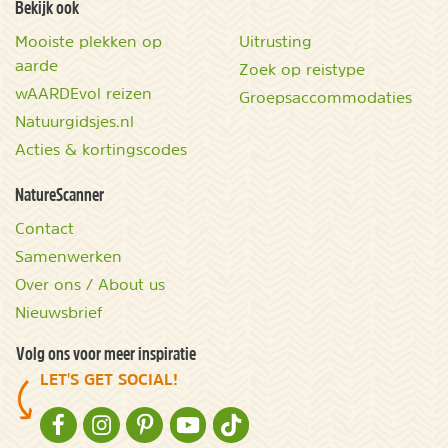
Bekijk ook
Mooiste plekken op
Uitrusting
aarde
Zoek op reistype
wAARDEvol reizen
Groepsaccommodaties
Natuurgidsjes.nl
Acties & kortingscodes
NatureScanner
Contact
Samenwerken
Over ons / About us
Nieuwsbrief
Volg ons voor meer inspiratie
LET'S GET SOCIAL!
NATURESCANNER OP FACEBOOK
NATURESCANNER OP INSTAGRAM
NATURESCANNER OP PINTEREST
NATURESCANNER OP YOUTUBE
NATURESCANNER OP TIKTOK