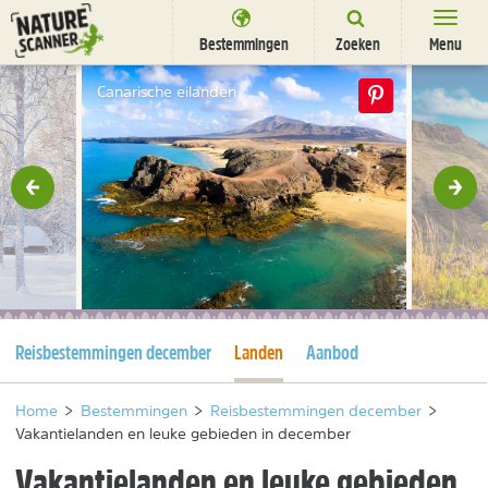
Ga
naar
Bestemmingen
Zoeken
Menu
content
Bestemmingen
Canarische eilanden
Overnachten
Activiteiten
rige
Vol
Natuurparken
Dieren
DEALS
SHOP
Huidige pagina
Huidige pagina
Reisbestemmingen december
Landen
Aanbod
Nieuwsbrief
Uitgelicht
Partners
/
nl
fr
Home
>
Bestemmingen
>
Reisbestemmingen december
>
Vakantielanden en leuke gebieden in december
Vakantielanden en leuke gebieden