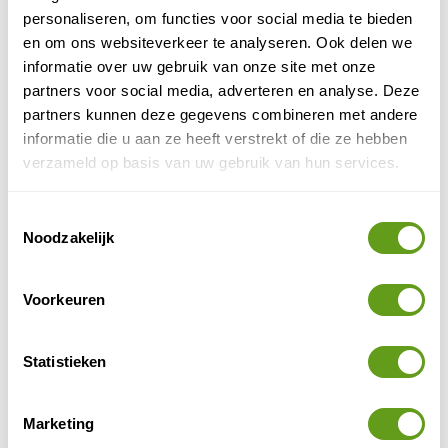
is een eilandengroep voor de westkust van Afrika.
personaliseren, om functies voor social media te bieden
De vulkanische eilanden trekken steeds meer...
en om ons websiteverkeer te analyseren. Ook delen we
BEKIJK
informatie over uw gebruik van onze site met onze
partners voor social media, adverteren en analyse. Deze
Zanzibar
partners kunnen deze gegevens combineren met andere
Na een spectaculaire safari op het Afrikaanse
informatie die u aan ze heeft verstrekt of die ze hebben
vasteland of een druk jaar op de werkvloer is
verzameld op basis van uw gebruik van hun services.
Zanzibar een uitstekende bestemming om tot
rust te...
Toestemmingsselectie
BEKIJK
Noodzakelijk
De Canarische eilanden
De Canarische eilanden zijn een populaire
Voorkeuren
bestemming voor alle soorten toeristen. De 13
Spaanse eilanden van vulkanische oorsprong
bevinden zich bij...
Statistieken
BEKIJK
Thailand
Marketing
Wil je een natuurreis in Thailand maken en bij