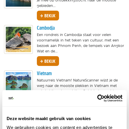
je mee op ontdekkingstocht naar de mooiste
gebieden...
BEKIJK
Cambodja
Een rondreis in Cambodja staat voor velen
voornamelijk in het teken van cultuur, met een
bezoek aan Phnom Penh, de tempels van Angkor
Wat en de...
BEKIJK
Vietnam
Natuurreis Vietnam! NatureScanner wijst je de
weg naar de mooiste plekken in Vietnam met
enkele bijzondere reistips. Ontdek de mooiste
gebieden om te...
BEKIJK
Kaapverdië
Deze website maakt gebruik van cookies
De Kaapverdische Eilanden, kortweg Kaapverdië,
We gebruiken cookies om content en advertenties te