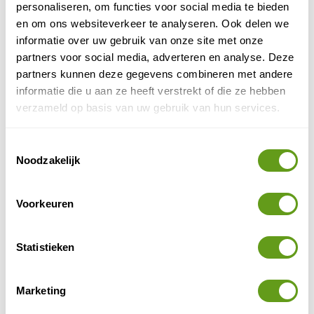
personaliseren, om functies voor social media te bieden
vakantielanden in de wereld. De enorme
diversiteit aan landschappen, het afwisselende
en om ons websiteverkeer te analyseren. Ook delen we
klimaat, de schone...
informatie over uw gebruik van onze site met onze
partners voor social media, adverteren en analyse. Deze
BEKIJK
partners kunnen deze gegevens combineren met andere
Italië
informatie die u aan ze heeft verstrekt of die ze hebben
De natuur in Italië is veelzijdig en mooi... Alle
verzameld op basis van uw gebruik van hun services.
elementen voor een natuurvakantie zijn aanwezig,
met als belangrijkste element natuurlijk de zon!...
Toestemmingsselectie
BEKIJK
Noodzakelijk
Florida
Voorkeuren
Na enkele knotsgekke dagen in de pretparken van
Orlando of het bruisende Miami is het heerlijk om
ook de natuur in Florida te ontdekken en tot rust
te...
Statistieken
BEKIJK
Marketing
Californië