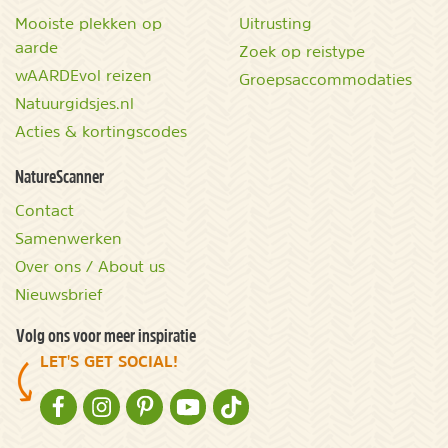
Mooiste plekken op
Uitrusting
aarde
Zoek op reistype
wAARDEvol reizen
Groepsaccommodaties
Natuurgidsjes.nl
Acties & kortingscodes
NatureScanner
Contact
Samenwerken
Over ons / About us
Nieuwsbrief
Volg ons voor meer inspiratie
LET'S GET SOCIAL!
NATURESCANNER OP FACEBOOK
NATURESCANNER OP INSTAGRAM
NATURESCANNER OP PINTEREST
NATURESCANNER OP YOUTUBE
NATURESCANNER OP TIKTOK