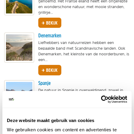
genoemd. Het Franse eiland heeft een ongerepte
en wonderschone natuur, met mooie stranden,
grillige...
BEKIJK
Denemarken
Liefhebbers van natuurreizen hebben een
bepaalde band met Scandinavische landen. Ook
Denemarken, het kleinste van de noorderburen, is
een...
BEKIJK
Spanje
De natuur in Spanje is overweldigend, zowel in
het binnenland, op de eilanden als bij de bekende
badplaatsen. Het land heeft eigenlijk alles te...
BEKIJK
Deze website maakt gebruik van cookies
Frankrijk
We gebruiken cookies om content en advertenties te
Frankrijk is met recht een van de populairste