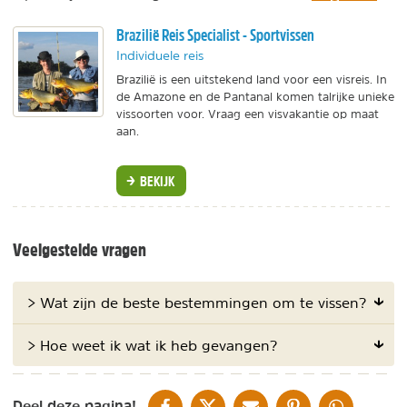
Brazilië Reis Specialist - Sportvissen
Individuele reis
Brazilië is een uitstekend land voor een visreis. In
de Amazone en de Pantanal komen talrijke unieke
vissoorten voor. Vraag een visvakantie op maat
aan.
BEKIJK
Veelgestelde vragen
> Wat zijn de beste bestemmingen om te vissen?
> Hoe weet ik wat ik heb gevangen?
DELEN OP FACEBOOK
DELEN OP X
DELEN VIA DE MAIL
DELEN OP PINTEREST
DELEN OP WH
Deel deze pagina!