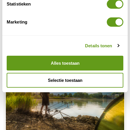
Schotland
-
Statistieken
Lake District
-
Cornwall
-
Marketing
Cyprus
-
Dalarna
-
Lofoten
-
Details tonen
Alles toestaan
Selectie toestaan