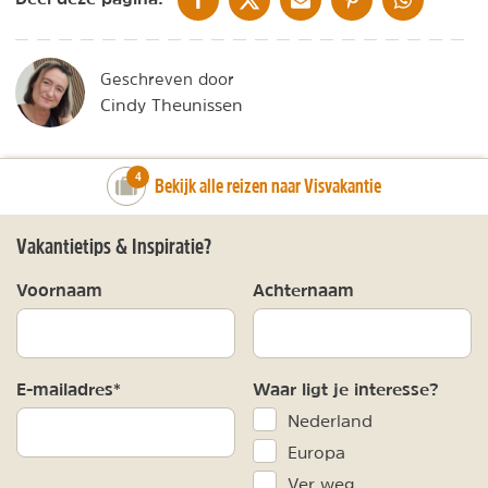
Geschreven door
Cindy Theunissen
number_of_trips:
4
Bekijk alle reizen naar Visvakantie
Vakantietips & Inspiratie?
Voornaam
Achternaam
E-mailadres*
Waar ligt je interesse?
Nederland
Europa
Ver weg