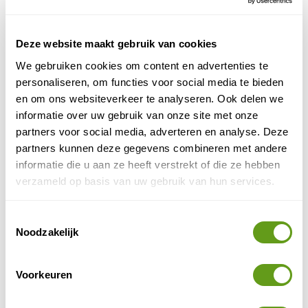
vergunning is makkelijk te verkrijgen.
Zweden
Deze website maakt gebruik van cookies
is bezaaid met meren. Overal liggen steigers
en op de meeste plaatsen kan je een roeiboot huren.
We gebruiken cookies om content en advertenties te
personaliseren, om functies voor social media te bieden
visvakantie in Spanje
Italië
Frankrijk
Ook een
,
en
is
en om ons websiteverkeer te analyseren. Ook delen we
erg populair.
informatie over uw gebruik van onze site met onze
partners voor social media, adverteren en analyse. Deze
Andere bestemmingen om te vissen in Europa zijn
partners kunnen deze gegevens combineren met andere
Noorwegen
IJsland
Ierland
,
en
.
Maar eigenlijk kan je
informatie die u aan ze heeft verstrekt of die ze hebben
terecht in de meeste Europese landen: Finland,
verzameld op basis van uw gebruik van hun services.
Engeland, Duitsland...
Toestemmingsselectie
Populairste visbestemmingen in Europa
Noodzakelijk
Corsica
-
Dordogne
-
Voorkeuren
Lapland
-
Northumberland
-