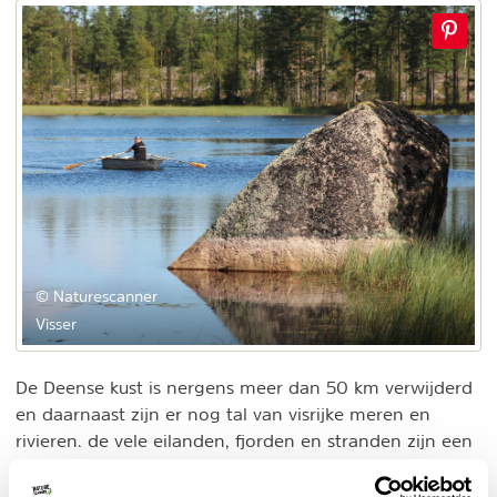
© Naturescanner
Visser
De Deense kust is nergens meer dan 50 km verwijderd
en daarnaast zijn er nog tal van visrijke meren en
rivieren. de vele eilanden, fjorden en stranden zijn een
Denemarken
trekpleister voor vissers. Je kunt in
vissen
op paling, zeeforel, makreel of kabeljauw. Een