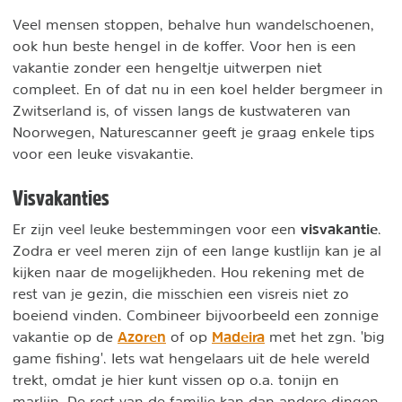
Veel mensen stoppen, behalve hun wandelschoenen,
ook hun beste hengel in de koffer. Voor hen is een
vakantie zonder een hengeltje uitwerpen niet
compleet. En of dat nu in een koel helder bergmeer in
Zwitserland is, of vissen langs de kustwateren van
Noorwegen, Naturescanner geeft je graag enkele tips
voor een leuke visvakantie.
Visvakanties
visvakantie
Er zijn veel leuke bestemmingen voor een
.
Zodra er veel meren zijn of een lange kustlijn kan je al
kijken naar de mogelijkheden. Hou rekening met de
rest van je gezin, die misschien een visreis niet zo
boeiend vinden. Combineer bijvoorbeeld een zonnige
Azoren
Madeira
vakantie op de
of op
met het zgn. 'big
game fishing'. Iets wat hengelaars uit de hele wereld
trekt, omdat je hier kunt vissen op o.a. tonijn en
marlijn. De rest van de familie kan dan andere dingen