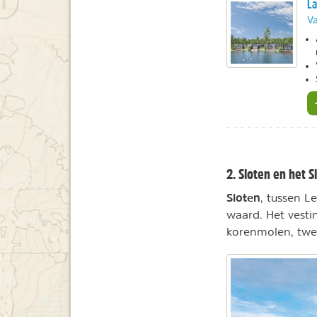
La
Va
2. Sloten en het 
Sloten
, tussen L
waard. Het vesti
korenmolen, twe