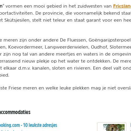
en
Friesla
" vormen een mooi gebied in het zuidwesten van
portactiviteiten. De provincie, die voornamelijk bekend sta
 Skûtsjesilen,
stelt niet teleur en staat garant voor een hee
e meren zijn onder andere De Fluessen, Goëngarijpsterpoe
ken, Koevordermeer, Langweerderwielen, Oudhof, Sloterme
r zijn nog tal van andere meertjes en waters in de omgevi
verrassend nieuw plekje op het water te ontdekken. De mer
t elkaar d.m.v. kanalen, sloten en rivieren. Een deel valt o
ied.
ste Friese meren en welke leuke plekken mag je niet overs
 accommodaties
oking.com - 10 leukste adresjes