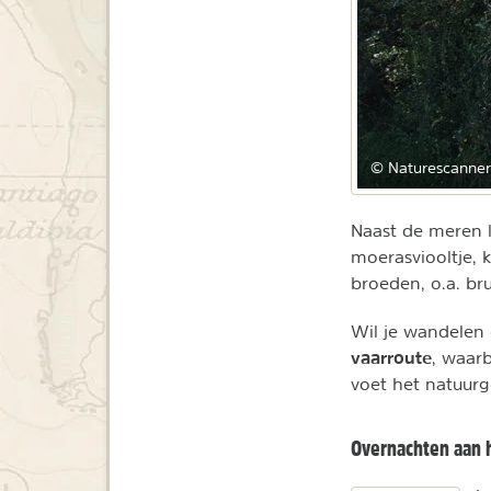
© Naturescanner
Naast de meren l
moerasviooltje, 
broeden, o.a. br
Wil je wandelen
vaarroute
, waarb
voet het natuurg
Overnachten aan 