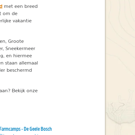
nd
met een breed
at om de
rlijke vakantie
len, Groote
er, Sneekermeer
ng, en hiermee
en staan allemaal
nder beschermd
laan? Bekijk onze
Farmcamps - De Geele Bosch