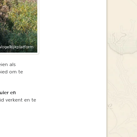
Vogelkijkplatform
ien als
bied om te
kuier en
id verkent en te