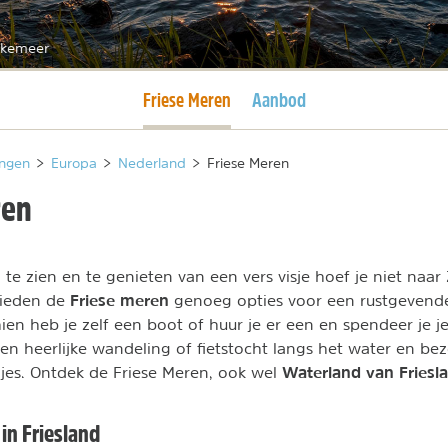
ukemeer
Huidige pagina
Friese Meren
Aanbod
ngen
>
Europa
>
Nederland
>
Friese Meren
ren
 zien en te genieten van een vers visje hoef je niet naar Z
Friese meren
bieden de
genoeg opties voor een rustgevende
ien heb je zelf een boot of huur je er een en spendeer je j
en heerlijke wandeling of fietstocht langs het water en be
Waterland van Friesl
adjes. Ontdek de Friese Meren, ook wel
in Friesland