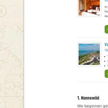
In
In
ho
le
Vo
Va
1. Nannewiid
We beginnen geli