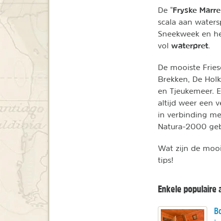
Fryske Marr
De "
scala aan waters
Sneekweek en het
waterpret
vol
.
De mooiste Fries
Brekken, De Hol
en Tjeukemeer. E
altijd weer een 
in verbinding me
Natura-2000 geb
Wat zijn de mooi
tips!
Enkele populaire
Bo