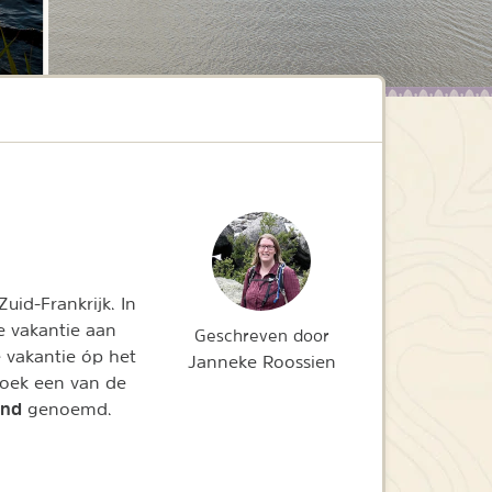
uid-Frankrijk. In
 vakantie aan
Geschreven door
e vakantie óp het
Janneke Roossien
zoek een van de
and
genoemd.