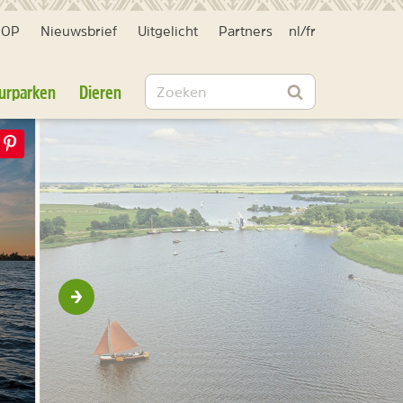
HOP
Nieuwsbrief
Uitgelicht
Partners
nl
/
fr
Zoeken
urparken
Dieren
Zoeken
Volgende