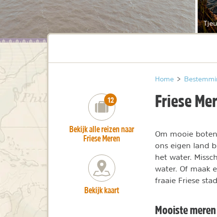
Tje
Home
>
Bestemmi
Friese Me
number_of_trips:
12
Bekijk alle reizen naar
Om mooie boten te
Friese Meren
ons eigen land 
het water. Missch
water. Of maak e
fraaie Friese st
Bekijk kaart
Mooiste meren 