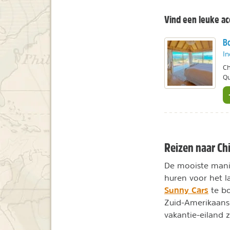
Vind een leuke a
Bo
In
Ch
Qu
Reizen naar Ch
De mooiste man
huren voor het l
Sunny Cars
te bo
Zuid-Amerikaanse 
vakantie-eiland 