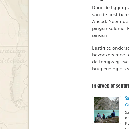
Door de ligging 
van de best bere
Ancud. Neem de w
pinguïnkolonie.
pinguïn.
Lastig te onders
bezoekers mee te
de terugweg even
brugleuning als 
In groep of selfdr
Sa
Gr
Sa
op
Pu
Pa