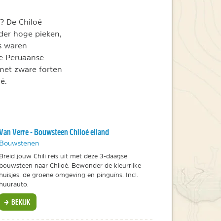
? De Chiloé
nder hoge pieken,
s waren
e Peruaanse
met zware forten
é.
Van Verre - Bouwsteen Chiloé eiland
Bouwstenen
Breid jouw Chili reis uit met deze 3-daagse
bouwsteen naar Chiloé. Bewonder de kleurrijke
huisjes, de groene omgeving en pinguïns. Incl.
huurauto.
BEKIJK