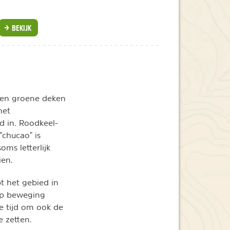
BEKIJK
 een groene deken
het
d in. Roodkeel-
"chucao" is
ms letterlijk
ien.
t het gebied in
op beweging
e tijd om ook de
e zetten.