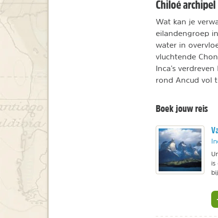
Chiloé archipel
Wat kan je verwa
eilandengroep in
water in overvl
vluchtende Chon
Inca’s verdreve
rond Ancud vol t
Boek jouw reis
Va
In
Un
is
bi