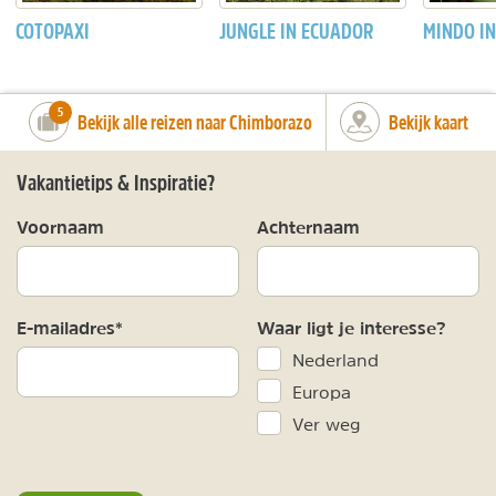
COTOPAXI
JUNGLE IN ECUADOR
MINDO I
number_of_trips:
5
Bekijk alle reizen naar Chimborazo
Bekijk kaart
Vakantietips & Inspiratie?
Voornaam
Achternaam
E-mailadres*
Waar ligt je interesse?
Nederland
Europa
Ver weg