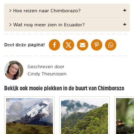
> Hoe reizen naar Chimborazo?
> Wat nog meer zien in Ecuador?
DELEN OP FACEBOOK
DELEN OP X
DELEN VIA DE MAIL
DELEN OP PINTEREST
DELEN OP WH
Deel deze pagina!
Geschreven door
Cindy Theunissen
Bekijk ook mooie plekken in de buurt van Chimborazo