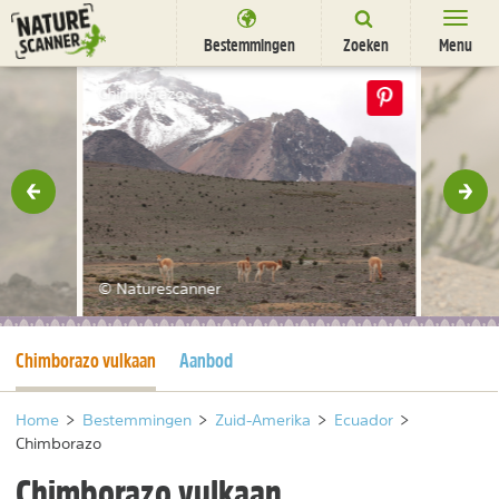
Ga
naar
Bestemmingen
Zoeken
Menu
content
Bestemmingen
Chimborazo
Overnachten
Activiteiten
rige
Vol
Natuurparken
Dieren
© Naturescanner
DEALS
SHOP
Huidige pagina
Chimborazo vulkaan
Aanbod
Nieuwsbrief
Uitgelicht
Partners
/
nl
fr
Home
>
Bestemmingen
>
Zuid-Amerika
>
Ecuador
>
Chimborazo
Chimborazo vulkaan