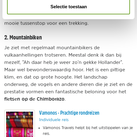
Selectie toestaan
Ook verscheidene wandelpaden op lager gelegen
hellingen of in de buurt van de vulkaan vormen een
mooie tussenstop voor een trekking.
2. Mountainbiken
Je ziet met regelmaat mountainbikers de
vulkaanhellingen trotseren. Meestal denk ik dan bij
mezelf, "Ah daar heb je weer zo'n gekke Hollander".
Maar wel bewonderswaardig hoor. Het is een pittige
klim, en dat op grote hoogte. Het landschap
onderweg, de vogels en andere dieren die je ziet en de
prestatie vormen een fantastische beloning voor het
fietsen op de Chimborazo
.
Vamonos - Prachtige rondreizen
Individuele reis
Vámonos Travels helpt bij het uitstippelen van je
reis.