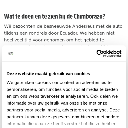
Wat te doen en te zien bij de Chimborazo?
Wij bezochten de besneeuwde Andesreus met de auto
tijdens een rondreis door Ecuador. We hebben niet
heel veel tijd voor genomen om het gebied te
verkennen, helaas is er vaak een gebrek aan tijd. Je
kunt er bijvoorbeeld erg mooi wandelen en fietsen en
als je hier wel de tijd voor hebt is het leuk om daar
meerdere dagen voor uit te trekken.
Deze website maakt gebruik van cookies
1. Wandelen
We gebruiken cookies om content en advertenties te
personaliseren, om functies voor social media te bieden
Vanaf het bezoekerscentrum voert een 8 kilometer
en om ons websiteverkeer te analyseren. Ook delen we
lange weg naar de op 4.800 meter hoogte gelegen
informatie over uw gebruik van onze site met onze
Refugio Hermanos Carrel. Het bruingele gesteente
partners voor social media, adverteren en analyse. Deze
maakt plaats voor roodgrijs puin en grote lavablokken
partners kunnen deze gegevens combineren met andere
liggen verspreid in het landschap. In de hut kan je iets
informatie die u aan ze heeft verstrekt of die ze hebben
drinken of eten. Met gewone wandelkleren kan je nog