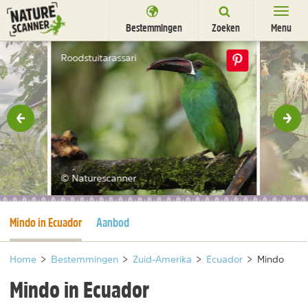
Ga
naar
Bestemmingen
Zoeken
Menu
content
Bestemmingen
Roodstuitarassari
Overnachten
Activiteiten
rige
Vol
Natuurparken
Dieren
© Naturescanner
DEALS
SHOP
Huidige pagina
Mindo in Ecuador
Aanbod
Nieuwsbrief
Uitgelicht
Partners
/
nl
fr
Home
>
Bestemmingen
>
Zuid-Amerika
>
Ecuador
>
Mindo
Mindo in Ecuador