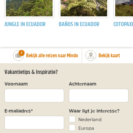
JUNGLE IN ECUADOR
BAÑOS IN ECUADOR
COTOPAX
number_of_trips:
7
Bekijk alle reizen naar Mindo
Bekijk kaart
Vakantietips & Inspiratie?
Voornaam
Achternaam
E-mailadres*
Waar ligt je interesse?
Nederland
Europa