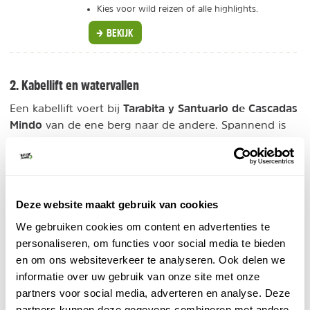
Kies voor wild reizen of alle highlights.
BEKIJK
2. Kabellift en watervallen
Tarabita y Santuario de Cascadas
Een kabellift voert bij
Mindo
van de ene berg naar de andere. Spannend is
het wel een beetje, wanneer je met het gele bakje over
grote hoogte maar liefst 530 meter ver naar de andere
kant vliegt. Daar aangekomen kan je ervoor kiezen om
een lang wandelpad te nemen langs een 6-tal
Deze website maakt gebruik van cookies
watervallen (ca. 2 uur wanneer je flink doorstapt) of
een kortere route naar 1 waterval (ca. 30 minuten).
We gebruiken cookies om content en advertenties te
personaliseren, om functies voor social media te bieden
Neem zwemkleding mee, want bij verschillende
en om ons websiteverkeer te analyseren. Ook delen we
watervallen kan je baden. Je kan uiteraard ook beide
informatie over uw gebruik van onze site met onze
routes wandelen, maar denk er aan dat je met de
partners voor social media, adverteren en analyse. Deze
Tarabita Cablecar ook nog terug moet. Wij moesten 3
partners kunnen deze gegevens combineren met andere