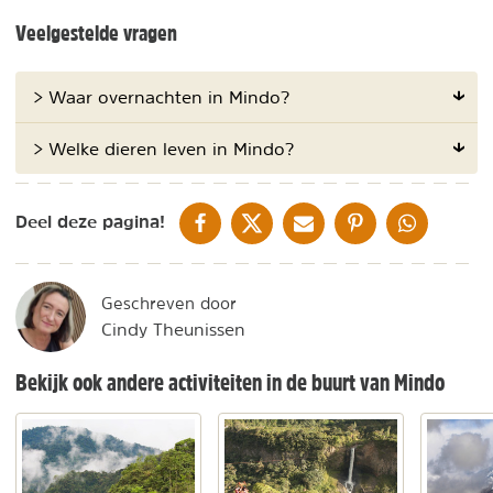
Veelgestelde vragen
> Waar overnachten in Mindo?
> Welke dieren leven in Mindo?
DELEN OP FACEBOOK
DELEN OP X
DELEN VIA DE MAIL
DELEN OP PINTEREST
DELEN OP WH
Deel deze pagina!
Geschreven door
Cindy Theunissen
Bekijk ook andere activiteiten in de buurt van Mindo