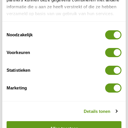
kwartier wachten voor we aan de beurt waren, omdat
informatie die u aan ze heeft verstrekt of die ze hebben
er ook een hele school moest oversteken.
verzameld op basis van uw gebruik van hun services.
Groepsreis
Toestemmingsselectie
Noodzakelijk
Sawadee - Avontuur in Ecuador
Groepsreis
Afwisselende groepsreizen in Ecuador.
Voorkeuren
Slaap in een echte jungle lodge en meet the
locals.
Evt. in combi met Galapagos.
Statistieken
BEKIJK
Marketing
Vlinder- en kolibrietuin
Wellicht heb je wel eens vaker een kolibrietuin of
Details tonen
vlindertuin bezocht, maar die in Mindo is de moeite
voor een kort bezoek. Je ziet hier vele verschillende