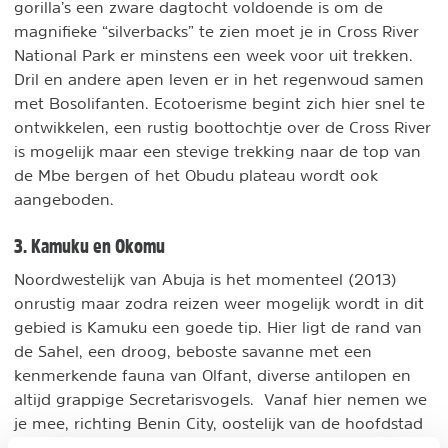
gorilla’s een zware dagtocht voldoende is om de
magnifieke “silverbacks” te zien moet je in Cross River
National Park er minstens een week voor uit trekken.
Dril en andere apen leven er in het regenwoud samen
met Bosolifanten. Ecotoerisme begint zich hier snel te
ontwikkelen, een rustig boottochtje over de Cross River
is mogelijk maar een stevige trekking naar de top van
de Mbe bergen of het Obudu plateau wordt ook
aangeboden.
3. Kamuku en Okomu
Noordwestelijk van Abuja is het momenteel (2013)
onrustig maar zodra reizen weer mogelijk wordt in dit
gebied is Kamuku een goede tip. Hier ligt de rand van
de Sahel, een droog, beboste savanne met een
kenmerkende fauna van Olfant, diverse antilopen en
altijd grappige Secretarisvogels. Vanaf hier nemen we
je mee, richting Benin City, oostelijk van de hoofdstad
Ibadan. Nigerianen noemen dit één van de mooiste