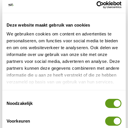
plekjes van het land.
Okomu is een gebied van nog geen 200 km² maar
Deze website maakt gebruik van cookies
biedt één van de best bewaarde stukken
laaglandregenwoud. Vroeger vormde dit een
We gebruiken cookies om content en advertenties te
ondoordringbaar oerwoud langs de Niger rivier, bij de
personaliseren, om functies voor social media te bieden
kust overgaand in nog moeilijker toegankelijk
en om ons websiteverkeer te analyseren. Ook delen we
mangrovewoud. Het woud ervaren kan hier op een
informatie over uw gebruik van onze site met onze
wel heel bijzondere manier: op het terras van een
partners voor social media, adverteren en analyse. Deze
boomhuis, hangend op dertig meter boven de
partners kunnen deze gegevens combineren met andere
bosbodem. Heb je hoogtevrees? Geen probleem, er
informatie die u aan ze heeft verstrekt of die ze hebben
zijn ook routes uitgezet of ga rustig in de vogelkijkhut
verzameld op basis van uw gebruik van hun services.
zitten. Diverse Afrikaanse neushoornvogels komen er
voor maar ook Bosolifant en honderden
Toestemmingsselectie
vlindersoorten.
Noodzakelijk
Reizen Nigeria
Voorkeuren
African Bird
Voor vogelaars biedt de website van de