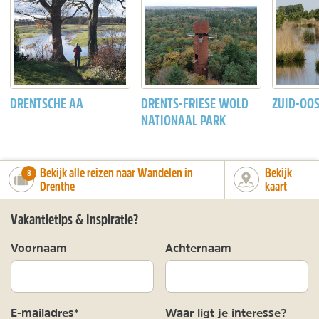
DRENTSCHE AA
DRENTS-FRIESE WOLD
ZUID-OO
NATIONAAL PARK
Bekijk alle reizen naar Wandelen in
Bekijk
number_of_trips:
8
Drenthe
kaart
Vakantietips & Inspiratie?
Voornaam
Achternaam
E-mailadres*
Waar ligt je interesse?