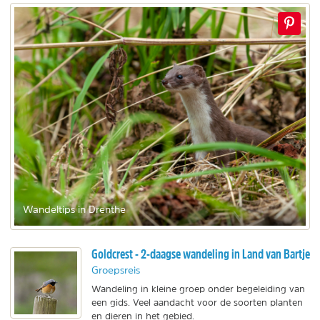
Wandeltips in Drenthe
Goldcrest - 2-daagse wandeling in Land van Bartje
Groepsreis
Wandeling in kleine groep onder begeleiding van
een gids. Veel aandacht voor de soorten planten
en dieren in het gebied.