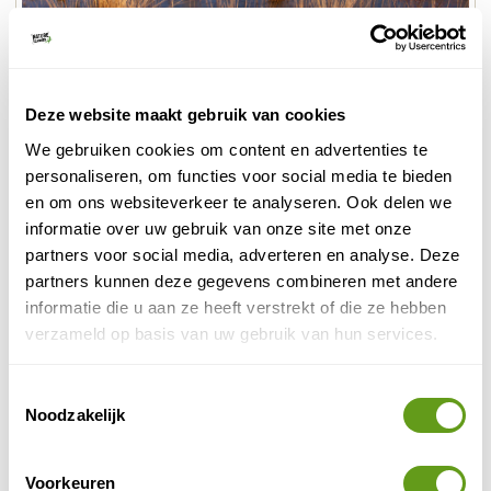
Drents Friese Wold
Het toekomstplan voor het DFW
Deze website maakt gebruik van cookies
Als een van de weinige natuurgebieden van Nederland
heeft het DFW een prachtig toekomstplan. Het gaat
We gebruiken cookies om content en advertenties te
helemaal met rust worden gelaten, de laatste bomen
personaliseren, om functies voor social media te bieden
worden de komende jaren gezaagd, voornamelijk het
en om ons websiteverkeer te analyseren. Ook delen we
weghalen van sparren om loofbos natuurlijk te laten
informatie over uw gebruik van onze site met onze
terug keren. Alle routes worden om de randen van het
partners voor social media, adverteren en analyse. Deze
gebied geleid zodat de kern een rustgebied kan
partners kunnen deze gegevens combineren met andere
worden voor dieren en planten.
informatie die u aan ze heeft verstrekt of die ze hebben
verzameld op basis van uw gebruik van hun services.
Momenteel wordt er gewerkt om het damhert te
herintroduceren, hiervoor is Staatsbosbeheer in
Toestemmingsselectie
gesprek met agrarische organisaties die dit idee nog
Noodzakelijk
spannend vinden.
Vlakbij het Drents Friese Wold ligt recreatiemeer
Voorkeuren