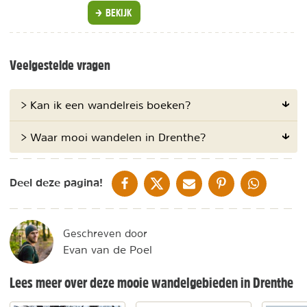
BEKIJK
Veelgestelde vragen
> Kan ik een wandelreis boeken?
> Waar mooi wandelen in Drenthe?
DELEN OP FACEBOOK
DELEN OP X
DELEN VIA DE MAIL
DELEN OP PINTEREST
DELEN OP WH
Deel deze pagina!
Geschreven door
Evan van de Poel
Lees meer over deze mooie wandelgebieden in Drenthe