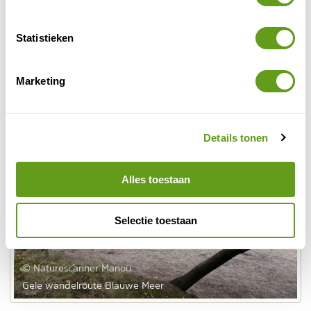
Blauwe Meer
het
, een bijna on-Nederlands plekje
dankzij het turquoise water. Hier kan je een wandeling
Statistieken
van 2,3 km (gele bordjes) of 3 km (rode bordjes)
volgen.
Marketing
Details tonen
Alles toestaan
Selectie toestaan
© Naturescanner Manou
Gele wandelroute Blauwe Meer