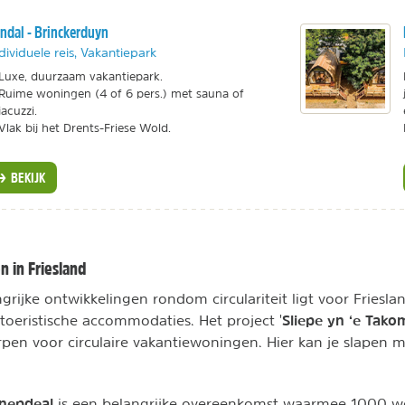
ndal - Brinckerduyn
dividuele reis, Vakantiepark
Luxe, duurzaam vakantiepark.
Ruime woningen (4 of 6 pers.) met sauna of
jacuzzi.
Vlak bij het Drents-Friese Wold.
BEKIJK
n in Friesland
rijke ontwikkelingen rondom circulariteit ligt voor Friesla
Sliepe yn ‘e Tako
eristische accommodaties. Het project '
pen voor circulaire vakantiewoningen. Hier kan je slapen 
nepdeal
is een belangrijke overeenkomst waarmee 1000 w