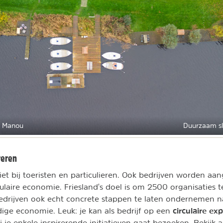
r Manou
Duurzaam sl
reren
niet bij toeristen en particulieren. Ook bedrijven worden a
ulaire economie. Friesland's doel is om 2500 organisaties t
edrijven ook echt concrete stappen te laten ondernemen n
circulaire exp
ge economie. Leuk: je kan als bedrijf op een
j je enkele inspirerende initiatieven gaat bezoeken. Bekijk a