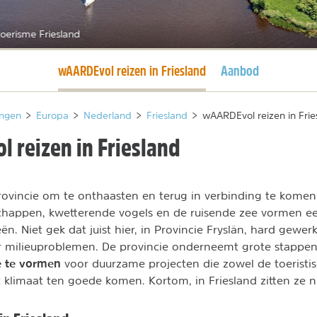
oerisme Friesland
Huidige pagina
wAARDEvol reizen in Friesland
Aanbod
ngen
>
Europa
>
Nederland
>
Friesland
>
wAARDEvol reizen in Frie
 reizen in Friesland
rovincie om te onthaasten en terug in verbinding te komen
chappen, kwetterende vogels en de ruisende zee vormen ee
n. Niet gek dat juist hier, in Provincie Fryslân, hard gewe
r milieuproblemen. De provincie onderneemt grote stappe
e te vormen
voor duurzame projecten die zowel de toeristis
klimaat ten goede komen. Kortom, in Friesland zitten ze ni