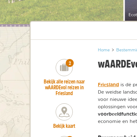
Ecot
Home
>
Bestemmi
wAARDEvol
number_of_trips:
2
Bekijk alle reizen naar
Friesland
is dé p
wAARDEvol reizen in
De weidse lands
Friesland
voor nieuwe ideeë
oplossingen voo
voorbeeldfuncti
economie en het 
Bekijk kaart