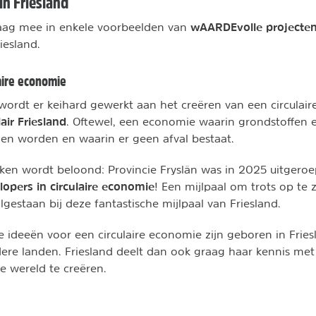
n Friesland
wAARDEvolle projecte
ag mee in enkele voorbeelden van
iesland.
laire economie
g wordt er keihard gewerkt aan het creëren van een circula
air Friesland
. Oftewel, een economie waarin grondstoffen 
nen worden en waarin er geen afval bestaat.
ken wordt beloond: Provincie Fryslân was in 2025 uitgero
opers in circulaire economie
! Een mijlpaal om trots op te z
lgestaan bij deze fantastische mijlpaal van Friesland.
ideeën voor een circulaire economie zijn geboren in Fries
ere landen. Friesland deelt dan ook graag haar kennis me
 wereld te creëren.