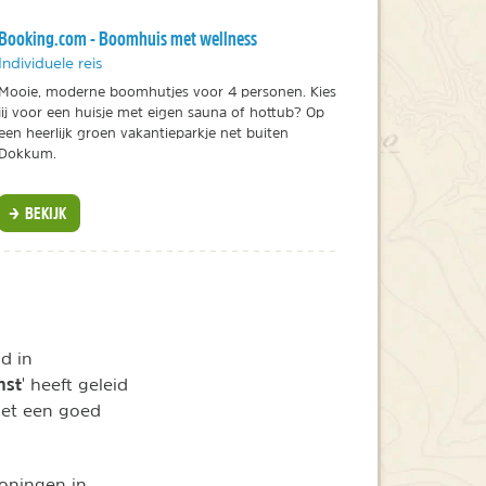
Booking.com - Boomhuis met wellness
Individuele reis
Mooie, moderne boomhutjes voor 4 personen. Kies
jij voor een huisje met eigen sauna of hottub? Op
een heerlijk groen vakantieparkje net buiten
Dokkum.
BEKIJK
nd in
mst
' heeft geleid
met een goed
oningen in