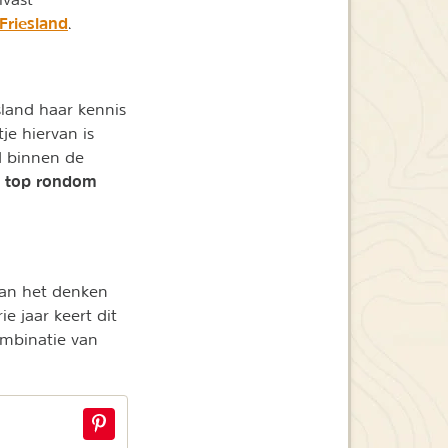
 Friesland
.
land haar kennis
e hiervan is
d binnen de
 top rondom
 aan het denken
rie jaar keert dit
ombinatie van