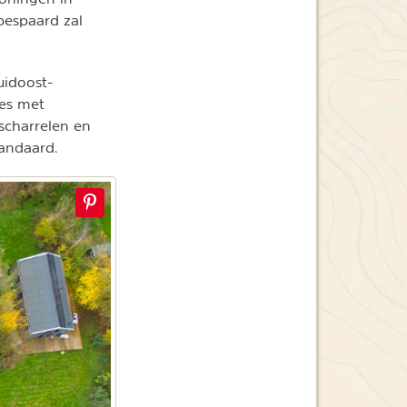
bespaard zal
uidoost-
jes met
scharrelen en
tandaard.