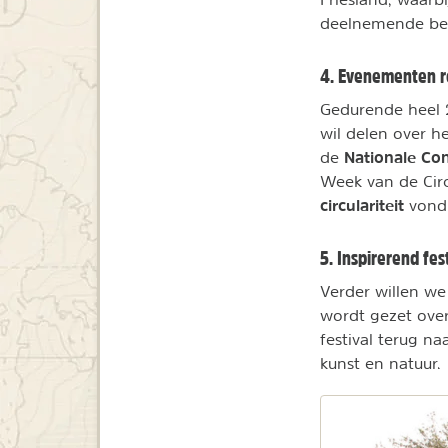
deelnemende bed
4. Evenementen ro
Gedurende heel 
wil delen over h
Nationale Con
de
Week van de Cir
circulariteit
vond 
5. Inspirerend fes
Verder willen we 
wordt gezet ove
festival terug n
kunst en natuur.