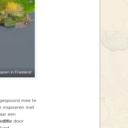
apen in Friesland
angespoord mee te
e inspireren met
aar een
editie
door
lvast