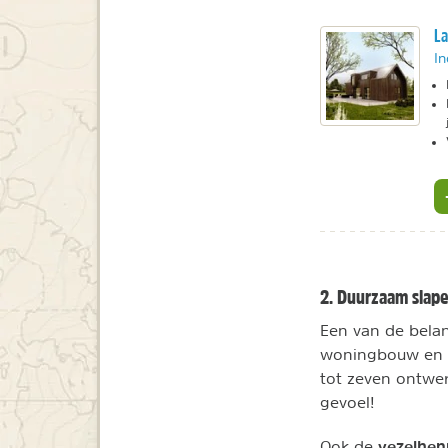
La
In
2. Duurzaam slape
Een van de belang
woningbouw en to
tot zeven ontwer
gevoel!
vezelhen
Ook de