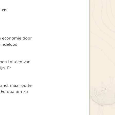
n en
ire economie door
eindeloos
epen tot een van
ijn. Er
land, maar op te
t Europa om zo