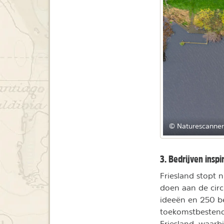
© Naturescanne
3. Bedrijven inspi
Friesland stopt 
doen aan de circ
ideeën en 250 b
toekomstbestendi
Friesland
, waarbi