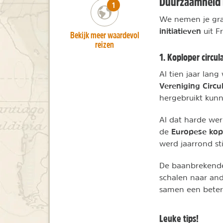
Duurzaamheid i
number_of_trips:
1
We nemen je gra
initiatieven
uit Fr
Bekijk meer waardevol
reizen
1. Koploper circu
Al tien jaar lan
Vereniging Circul
hergebruikt kun
Al dat harde wer
Europese kopl
de
werd jaarrond sti
De baanbrekende 
schalen naar and
samen een betere
Leuke tips!