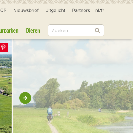
HOP
Nieuwsbrief
Uitgelicht
Partners
nl
/
fr
Zoeken
urparken
Dieren
Zoeken
Volgende