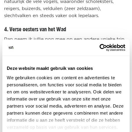
natuurlijk de vele vogels, waaronder scholeksters,
reigers, buizerds, velduilen (zeer zeldzaam),
slechtvalken en steeds vaker ook lepelaars.
4. Verse oesters van het Wad
Dan neem ik jullie nog mee op een andere unieke trip.
Een tocht naar de oesterbank.
Zet een aantal mosselen en oesters uit op het Wad en
enkele jaren later heb je een mega oesterbank. Stel je
Deze website maakt gebruik van cookies
voor dat je met een visser mee de zee op mag,
We gebruiken cookies om content en advertenties te
aanmeert voor een eiland van oesters en onder het
personaliseren, om functies voor social media te bieden
genot van een glaasje prosecco je eigen verse oesters
en om ons websiteverkeer te analyseren. Ook delen we
mag rapen en eten?
informatie over uw gebruik van onze site met onze
partners voor social media, adverteren en analyse. Deze
partners kunnen deze gegevens combineren met andere
informatie die u aan ze heeft verstrekt of die ze hebben
verzameld op basis van uw gebruik van hun services.