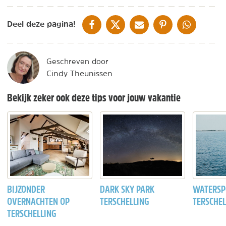
DELEN OP FACEBOOK
DELEN OP X
DELEN VIA DE MAIL
DELEN OP PINTEREST
DELEN OP WH
Deel deze pagina!
Geschreven door
Cindy Theunissen
Bekijk zeker ook deze tips voor jouw vakantie
BIJZONDER
DARK SKY PARK
WATERSP
OVERNACHTEN OP
TERSCHELLING
TERSCHEL
TERSCHELLING