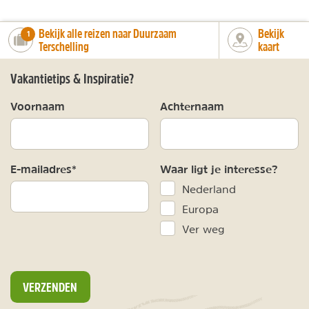
Bekijk alle reizen naar Duurzaam
Bekijk
number_of_trips:
1
Terschelling
kaart
Vakantietips & Inspiratie?
Voornaam
Achternaam
E-mailadres*
Waar ligt je interesse?
Nederland
Europa
Ver weg
VERZENDEN