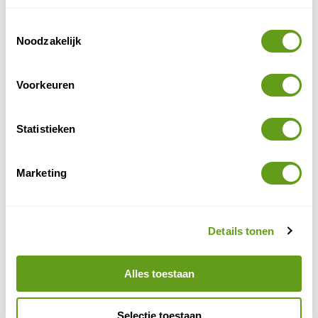
Toestemmingsselectie
Noodzakelijk
Voorkeuren
© Naturescanner
Statistieken
Oesters
Marketing
Een hele toffe en memorabele tour! Lees meer over
doen op Terschelling
deze duurzame ervaring om te
.
De Parel - Appartement met sauna
Details tonen
Individuele reis
Ruim loft
Alles toestaan
9 minuten lopen van het Groene Strand
Goede uitvalsbasis voor varen, wandelen en
fietsen
Selectie toestaan