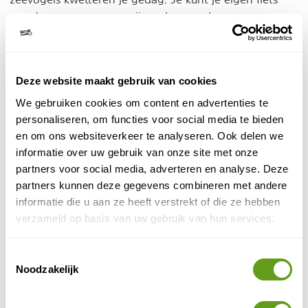
mee brengen, maar er zijn ook meer dan genoeg
opties voor (elektrische) fietsverhuur in de 15 dorpen.
fietsen op Terschelling
Lees meer over
.
3. Huifkartocht
Deze website maakt gebruik van cookies
We gebruiken cookies om content en advertenties te
huifkar
Laat je met de
vervoeren naar het "einde van
personaliseren, om functies voor social media te bieden
de wereld" of laat een ornitholoog of boswachter zijn
en om ons websiteverkeer te analyseren. Ook delen we
kennis over de vogelwereld met je delen. In de lente
informatie over uw gebruik van onze site met onze
worden interessante excursies georganiseerd naar de
partners voor social media, adverteren en analyse. Deze
meeuwenkolonie op de Boschplaat en tijdens de nacht
partners kunnen deze gegevens combineren met andere
van de nacht vindt de avondtocht plaats waarbij je per
informatie die u aan ze heeft verstrekt of die ze hebben
sterren kijken op de Boschplaat
huifkar gaat
.
verzameld op basis van uw gebruik van hun services.
Toestemmingsselectie
Noodzakelijk