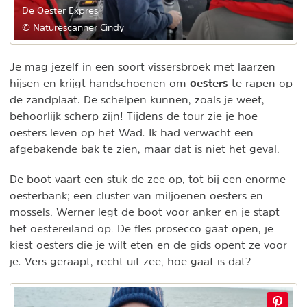
De Oester Expres
© Naturescanner Cindy
Je mag jezelf in een soort vissersbroek met laarzen
oesters
hijsen en krijgt handschoenen om
te rapen op
de zandplaat. De schelpen kunnen, zoals je weet,
behoorlijk scherp zijn! Tijdens de tour zie je hoe
oesters leven op het Wad. Ik had verwacht een
afgebakende bak te zien, maar dat is niet het geval.
De boot vaart een stuk de zee op, tot bij een enorme
oesterbank; een cluster van miljoenen oesters en
mossels. Werner legt de boot voor anker en je stapt
het oestereiland op. De fles prosecco gaat open, je
kiest oesters die je wilt eten en de gids opent ze voor
je. Vers geraapt, recht uit zee, hoe gaaf is dat?