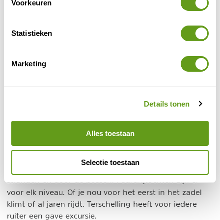
Voorkeuren
Statistieken
Marketing
Huifkartocht
Details tonen
4. Paardrijden
De stranden zijn dan weer een paradijs voor
Alles toestaan
paardrijden
liefhebbers van
. Super tof om het
landschap eens vanaf het zadel te bewonderen. Trek
Selectie toestaan
tijdens een tour door de duinen, over de uitgestrekte
stranden en door de bossen. Paardrijtochten zijn er
voor elk niveau. Of je nou voor het eerst in het zadel
klimt of al jaren rijdt. Terschelling heeft voor iedere
ruiter een gave excursie.