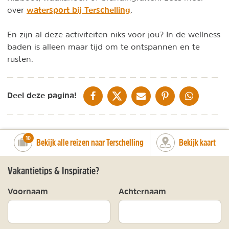
watersport bij Terschelling
over
.
En zijn al deze activiteiten niks voor jou? In de wellness
baden is alleen maar tijd om te ontspannen en te
rusten.
DELEN OP FACEBOOK
DELEN OP X
DELEN VIA DE MAIL
DELEN OP PINTEREST
DELEN OP WH
Deel deze pagina!
number_of_trips:
10
Bekijk alle reizen naar Terschelling
Bekijk kaart
Vakantietips & Inspiratie?
Voornaam
Achternaam