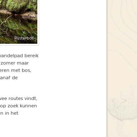
Rijsterbos
wandelpad bereik
de zomer maar
neren met bos,
vanaf de
wee routes vindt,
s op zoek kunnen
n in het