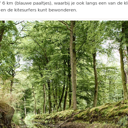
f 6 km (blauwe paaltjes), waarbij je ook langs een van de kl
en de kitesurfers kunt bewonderen.