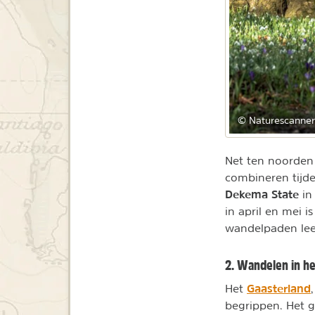
© Naturescanner
Net ten noorden
combineren tijd
Dekema State
in 
in april en mei i
wandelpaden leer
2. Wandelen in he
Gaasterland
Het
begrippen. Het g