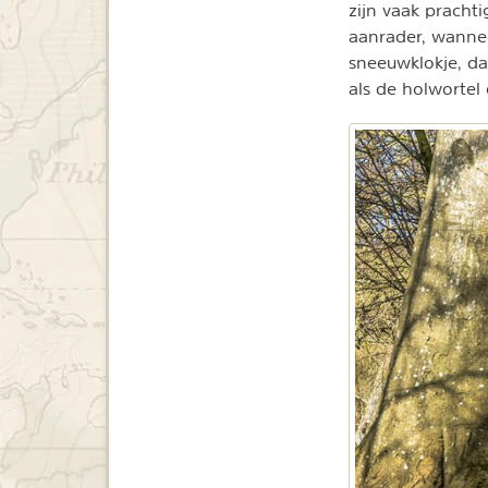
zijn vaak prachti
aanrader, wannee
sneeuwklokje, d
als de holwortel 