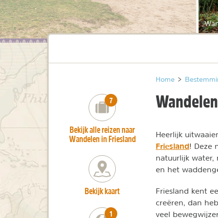
Wand
Home
>
Bestemmi
Wandelen 
number_of_trips:
7
Bekijk alle reizen naar
Heerlijk uitwaai
Wandelen in Friesland
Friesland
! Deze n
natuurlijk water
en het waddeng
Bekijk kaart
Friesland kent 
creëren, dan heb
number_of_trips:
1
veel bewegwijzer