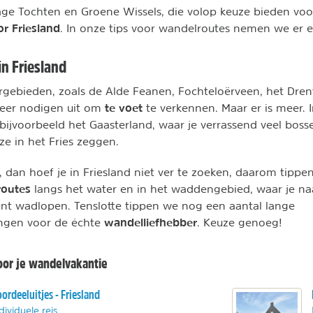
ge Tochten en Groene Wissels, die volop keuze bieden voo
r Friesland
. In onze tips voor wandelroutes nemen we er 
n Friesland
rgebieden, zoals de Alde Feanen, Fochteloërveen, het Dren
te voet
eer nodigen uit om
te verkennen. Maar er is meer. 
t bijvoorbeeld het Gaasterland, waar je verrassend veel bos
 ze in het Fries zeggen.
, dan hoef je in Friesland niet ver te zoeken, daarom tippe
routes
langs het water en in het waddengebied, waar je n
nt wadlopen. Tenslotte tippen we nog een aantal lange
wandelliefhebber
ngen voor de échte
. Keuze genoeg!
or je wandelvakantie
ordeeluitjes - Friesland
dividuele reis