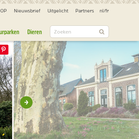
HOP
Nieuwsbrief
Uitgelicht
Partners
nl
/
fr
Zoeken
urparken
Dieren
Zoeken
Volgende