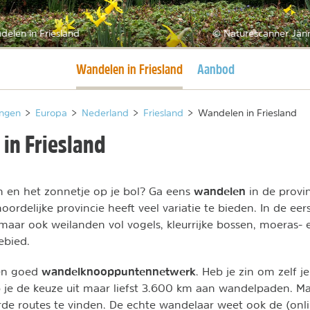
elen in Friesland
© Naturescanner Jan
Huidige pagina
Wandelen in Friesland
Aanbod
ngen
>
Europa
>
Nederland
>
Friesland
>
Wandelen in Friesland
in Friesland
wandelen
en en het zonnetje op je bol? Ga eens
in de provi
oordelijke provincie heeft veel variatie te bieden. In de eer
, maar ook weilanden vol vogels, kleurrijke bossen, moeras
ebied.
wandelknooppuntennetwerk
een goed
. Heb je zin om zelf je
 je de keuze uit maar liefst 3.600 km aan wandelpaden. Maa
de routes te vinden. De echte wandelaar weet ook de (onl