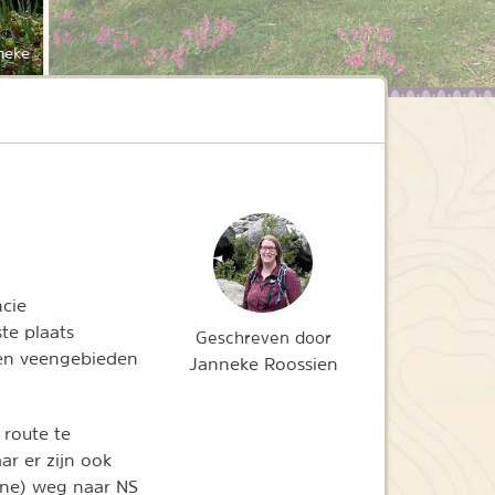
neke
ncie
ste plaats
Geschreven door
- en veengebieden
Janneke Roossien
 route te
r er zijn ook
ine) weg naar NS