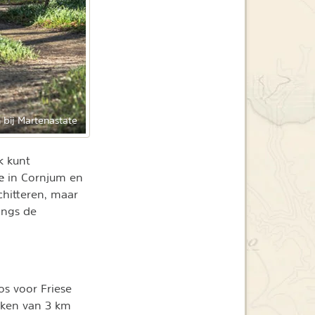
 bij Martenastate
k kunt
te
in Cornjum en
schitteren, maar
langs de
os voor Friese
aken van 3 km