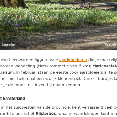
 Janneke
Stinzen
landgoederen
 van Leeuwarden liggen twee
die je makkelij
Martenasta
ens een wandeling (Natuurommetje van 6 km);
Jelsum. In februari staan de eerste voorjaarsbloeiers al te 
s het hier helemaal een vrolijk kleurenspel. Dankzij bordjes 
 je de mooiste stinzen bij naam kennen.
t Gaasterland
, in het zuidwesten van de provincie, kent verrassend veel b
Rijsterbos
rootste bos is het
, waar je wandelingen kunt m