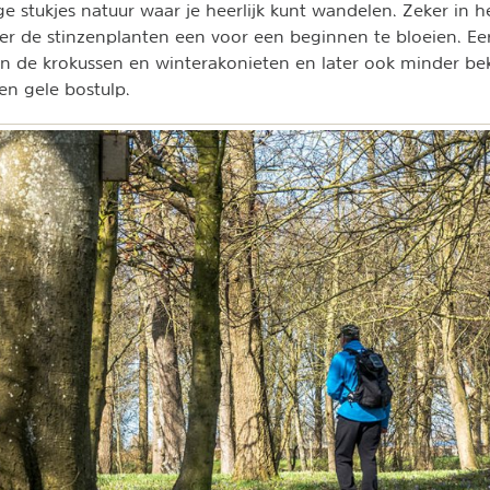
ge stukjes natuur waar je heerlijk kunt wandelen. Zeker in h
r de stinzenplanten een voor een beginnen te bloeien. Eer
an de krokussen en winterakonieten en later ook minder b
en gele bostulp.