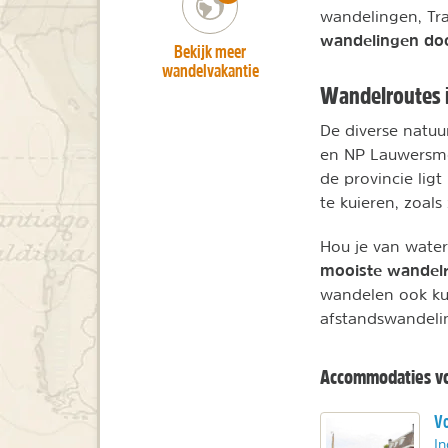
wandelingen, Tra
wandelingen doo
Bekijk meer
wandelvakantie
Wandelroutes i
De diverse natuu
en NP Lauwersm
de provincie lig
te kuieren, zoals
Hou je van water
mooiste wandel
wandelen ook ku
afstandswandeli
Accommodaties vo
Vo
In