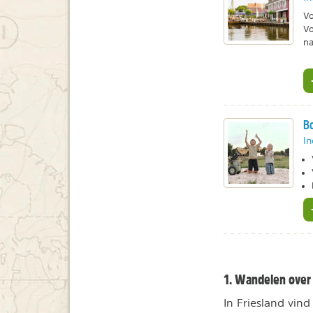
Vo
Vo
na
Bo
In
1. Wandelen over
In Friesland vin