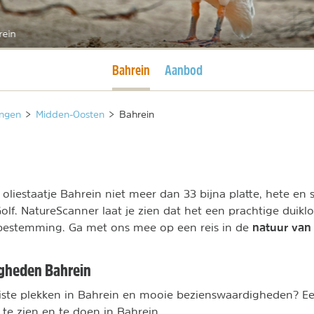
rein
Huidige pagina
Bahrein
Aanbod
ngen
>
Midden-Oosten
>
Bahrein
 oliestaatje Bahrein niet meer dan 33 bijna platte, hete en s
olf. NatureScanner laat je zien dat het een prachtige duiklo
natuur van
lbestemming. Ga met ons mee op een reis in de
gheden Bahrein
iste plekken in Bahrein en mooie bezienswaardigheden? Ee
te zien en te doen in Bahrein.