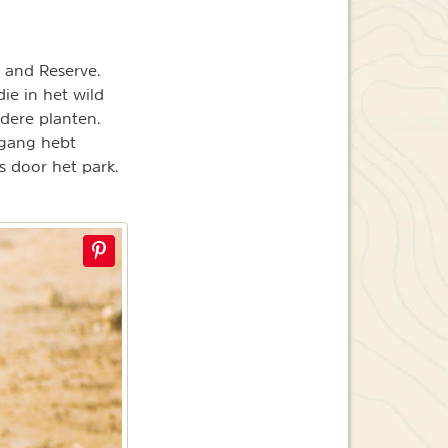
k and Reserve.
ie in het wild
ndere planten.
egang hebt
 door het park.