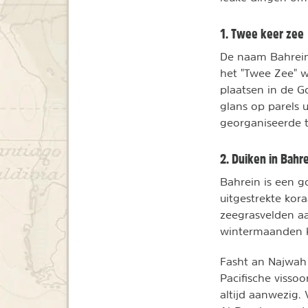
1. Twee keer zee
De naam Bahrein 
het "Twee Zee" w
plaatsen in de Go
glans op parels u
georganiseerde t
2. Duiken in Bahr
Bahrein is een
uitgestrekte kor
zeegrasvelden aa
wintermaanden 
Fasht an Najwah 
Pacifische visso
altijd aanwezig. 