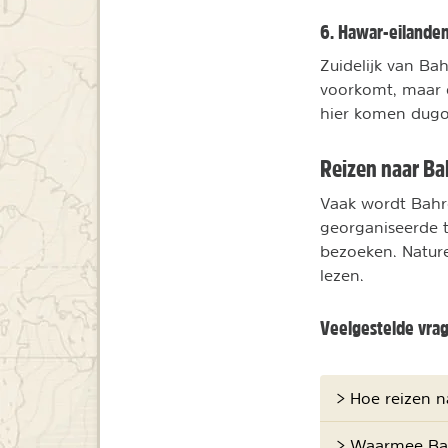
6. Hawar-eilande
Zuidelijk van Ba
voorkomt, maar o
hier komen dugo
Reizen naar Ba
Vaak wordt Bahr
georganiseerde to
bezoeken. Nature
lezen.
Veelgestelde vra
> Hoe reizen n
> Waarmee Ba