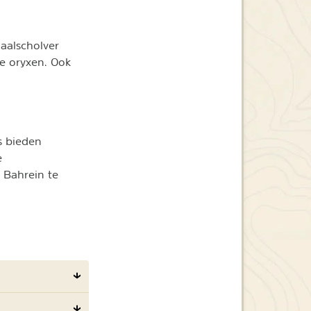
aalscholver
e oryxen. Ook
s bieden
e
 Bahrein te