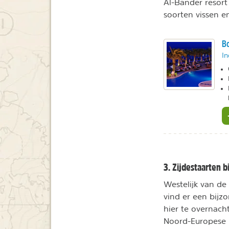
Al-Bander resort 
soorten vissen en 
Bo
In
3. Zijdestaarten bi
Westelijk van de
vind er een bijzo
hier te overnach
Noord-Europese p