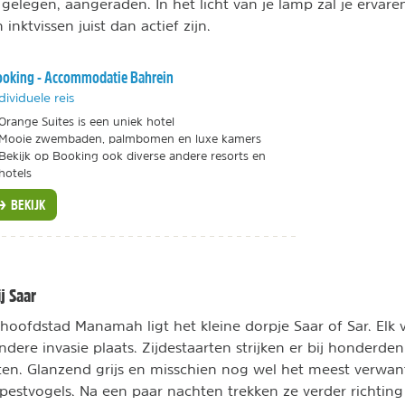
gelegen, aangeraden. In het licht van je lamp zal je ervaren
inktvissen juist dan actief zijn.
oking - Accommodatie Bahrein
dividuele reis
Orange Suites is een uniek hotel
Mooie zwembaden, palmbomen en luxe kamers
Bekijk op Booking ook diverse andere resorts en
hotels
BEKIJK
j Saar
 hoofdstad Manamah ligt het kleine dorpje Saar of Sar. Elk 
ndere invasie plaats. Zijdestaarten strijken er bij honderden
ten. Glanzend grijs en misschien nog wel het meest verwa
estvogels. Na een paar nachten trekken ze verder richting 