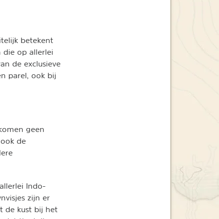
telijk betekent
die op allerlei
van de exclusieve
n parel, ook bij
n komen geen
 ook de
lere
llerlei Indo-
visjes zijn er
 de kust bij het