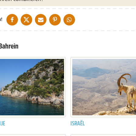
DELEN OP FACEBOOK
DELEN OP X
DELEN VIA DE MAIL
DELEN OP PINTEREST
DELEN OP WHATSAPP
!
Bahrein
IJE
ISRAËL