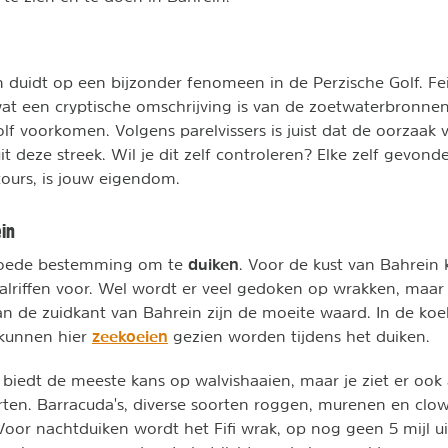
duidt op een bijzonder fenomeen in de Perzische Golf. Fei
at een cryptische omschrijving is van de zoetwaterbronnen 
lf voorkomen. Volgens parelvissers is juist dat de oorzaak 
it deze streek. Wil je dit zelf controleren? Elke zelf gevonde
ours, is jouw eigendom.
ein
duiken
 goede bestemming om te
. Voor de kust van Bahrei
aalriffen voor. Wel wordt er veel gedoken op wrakken, maar
n de zuidkant van Bahrein zijn de moeite waard. In de koe
zeekoeien
kunnen hier
gezien worden tijdens het duiken.
biedt de meeste kans op walvishaaien, maar je ziet er ook a
orten. Barracuda's, diverse soorten roggen, murenen en clown
Voor nachtduiken wordt het Fifi wrak, op nog geen 5 mijl uit