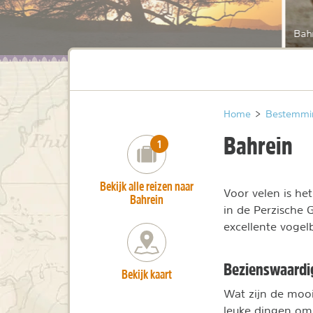
Bah
Home
>
Bestemmi
Bahrein
number_of_trips:
1
Bekijk alle reizen naar
Voor velen is het
Bahrein
in de Perzische G
excellente voge
Bezienswaardi
Bekijk kaart
Wat zijn de moo
leuke dingen om 