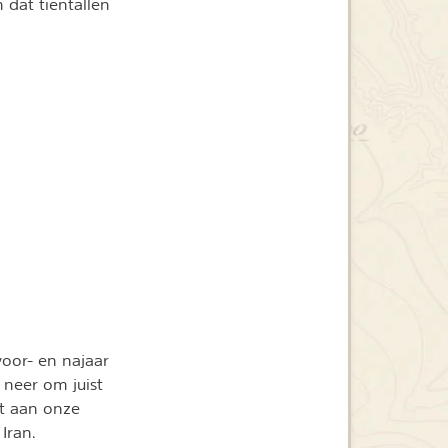
 dat tientallen
voor- en najaar
 neer om juist
nt aan onze
Iran.