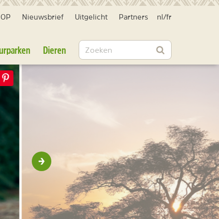
HOP
Nieuwsbrief
Uitgelicht
Partners
nl
/
fr
Zoeken
urparken
Dieren
Zoeken
Volgende