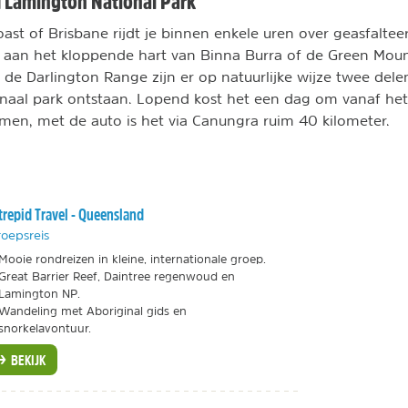
 Lamington National Park
ast of Brisbane rijdt je binnen enkele uren over geasfalte
tot aan het kloppende hart van Binna Burra of de Green Moun
de Darlington Range zijn er op natuurlijke wijze twee dele
naal park ontstaan. Lopend kost het een dag om vanaf het
men, met de auto is het via Canungra ruim 40 kilometer.
trepid Travel - Queensland
oepsreis
Mooie rondreizen in kleine, internationale groep.
Great Barrier Reef, Daintree regenwoud en
Lamington NP.
Wandeling met Aboriginal gids en
snorkelavontuur.
BEKIJK