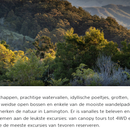
happen, prachtige watervallen, idyllische poeltjes, grotten
weidse open bossen en enkele van de mooiste wandelpad
rken de natuur in Lamington. Er is vanalles te beleven en
emen aan de leukste excursies: van canopy tours tot 4WD e
e de meeste excursies van tevoren reserveren.