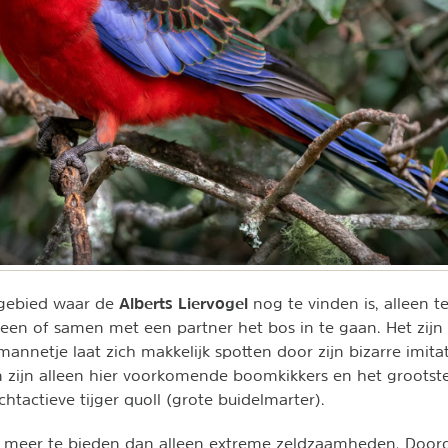
Alberts Liervogel
 gebied waar de
nog te vinden is, alleen t
leen of samen met een partner het bos in te gaan. Het zijn 
mannetje laat zich makkelijk spotten door zijn bizarre imita
en zijn alleen hier voorkomende boomkikkers en het grootst
chtactieve tijger quoll (grote buidelmarter).
 meer te bieden dan alleen extreme zeldzaamheden. Doord