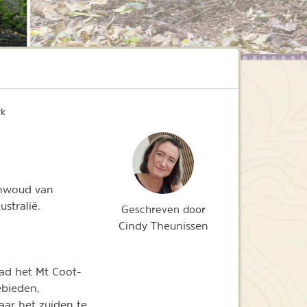
rk
enwoud van
stralië.
Geschreven door
Cindy Theunissen
tad het Mt Coot-
ebieden,
aar het zuiden te