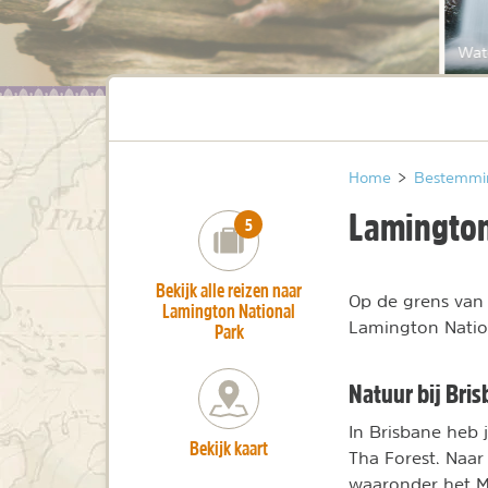
Wat
Home
>
Bestemmi
Lamington
number_of_trips:
5
Bekijk alle reizen naar
Op de grens van
Lamington National
Lamington Nation
Park
Natuur bij Bri
In Brisbane heb 
Bekijk kaart
Tha Forest. Naar
waaronder het Mo