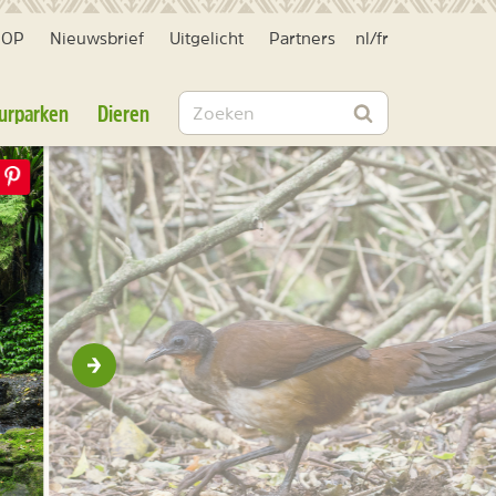
HOP
Nieuwsbrief
Uitgelicht
Partners
nl
/
fr
Zoeken
urparken
Dieren
Zoeken
Volgende