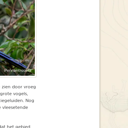
Pennantrosella
e zien door vroeg
grote vogels,
tiegeluiden. Nog
e vleesetende
at het gebied