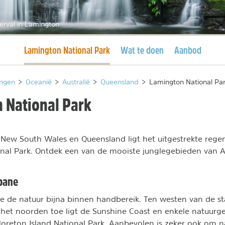
erval in Lamington
Huidige pagina
Lamington National Park
Wat te doen
Aanbod
ngen
>
Oceanië
>
Australië
>
Queensland
>
Lamington National Pa
 National Park
 New South Wales en Queensland ligt het uitgestrekte reg
al Park. Ontdek een van de mooiste junglegebieden van Au
sbane
je de natuur bijna binnen handbereik. Ten westen van de s
 het noorden toe ligt de Sunshine Coast en enkele natuurg
reton Island National Park. Aanbevolen is zeker ook om n