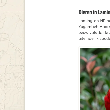
Dieren in Lami
Lamington NP he
Yugambeh Aborri
eeuw volgde de Au
uiteindelijk zou