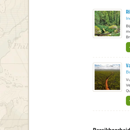
Ri
In
Bi
me
Br
Va
B
Vu
Ve
Qu