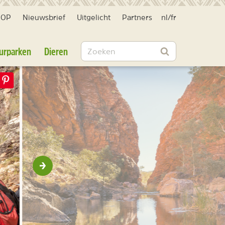
HOP
Nieuwsbrief
Uitgelicht
Partners
nl
/
fr
Zoeken
urparken
Dieren
Zoeken
Volgende