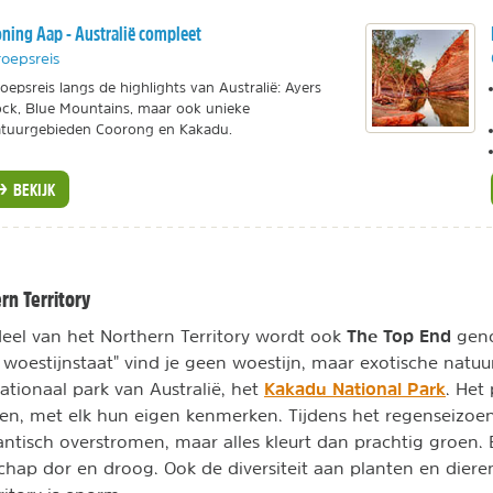
ning Aap - Australië compleet
oepsreis
oepsreis langs de highlights van Australië: Ayers
ck, Blue Mountains, maar ook unieke
tuurgebieden Coorong en Kakadu.
BEKIJK
rn Territory
The Top End
deel van het Northern Territory wordt ook
geno
woestijnstaat" vind je geen woestijn, maar exotische natu
Kakadu National Park
ationaal park van Australië, het
. Het
enen, met elk hun eigen kenmerken. Tijdens het regenseizoe
antisch overstromen, maar alles kleurt dan prachtig groen
schap dor en droog. Ook de diversiteit aan planten en dieren