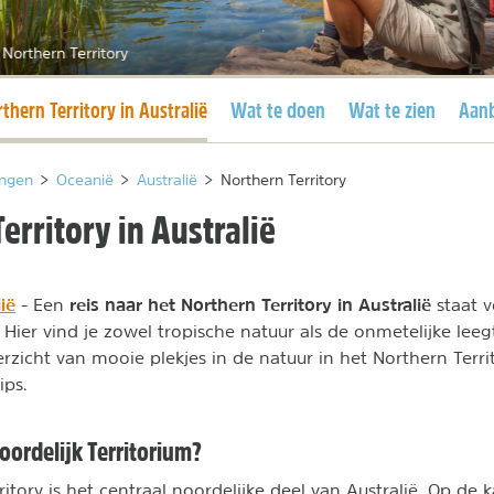
 Northern Territory
dige pagina
thern Territory in Australië
Wat te doen
Wat te zien
Aan
ngen
>
Oceanië
>
Australië
>
Northern Territory
erritory in Australië
ië
reis naar het Northern Territory in Australië
- Een
staat v
 Hier vind je zowel tropische natuur als de onmetelijke lee
erzicht van mooie plekjes in de natuur in het Northern Terri
ips.
oordelijk Territorium?
itory is het centraal noordelijke deel van Australië. Op de ka