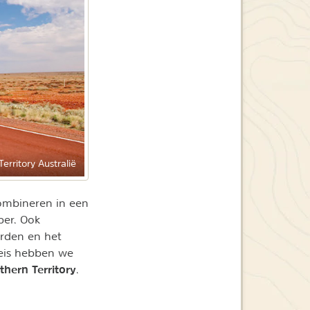
erritory Australië
combineren in een
per. Ook
rden en het
reis hebben we
thern Territory
.