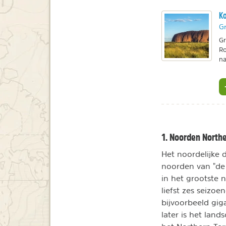
Ko
Gr
Gr
Ro
na
1. Noorden Northe
Het noordelijke 
noorden van "de 
in het grootste n
liefst zes seizo
bijvoorbeeld gig
later is het land