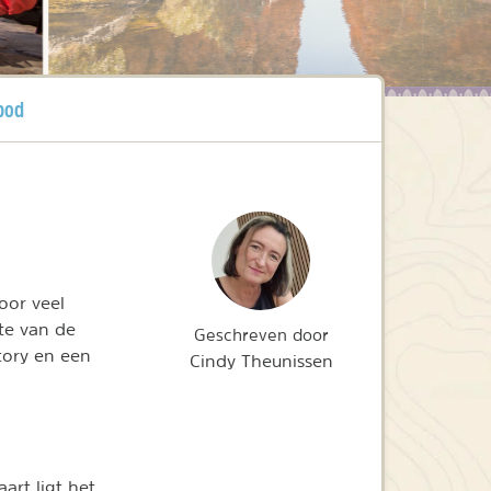
bod
oor veel
gte van de
Geschreven door
tory en een
Cindy Theunissen
art ligt het