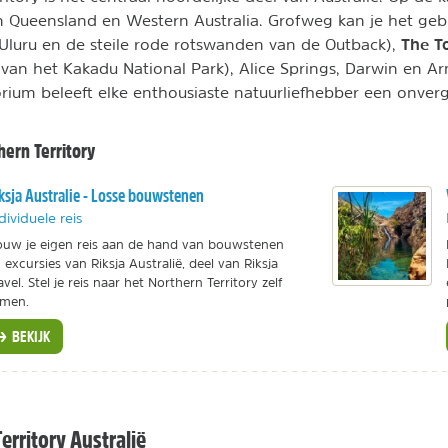
 Queensland en Western Australia. Grofweg kan je het geb
The T
Uluru en de steile rode rotswanden van de Outback),
 van het Kakadu National Park), Alice Springs, Darwin en A
orium beleeft elke enthousiaste natuurliefhebber een onverge
ern Territory
ksja Australie - Losse bouwstenen
dividuele reis
uw je eigen reis aan de hand van bouwstenen
 excursies van Riksja Australië, deel van Riksja
avel. Stel je reis naar het Northern Territory zelf
amen.
BEKIJK
erritory Australië