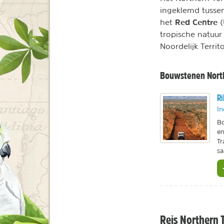
ingeklemd tussen
Red Centre
het
(
tropische natuur
Noordelijk Territ
Bouwstenen North
Ri
In
Bo
en
Tr
s
Reis Northern T