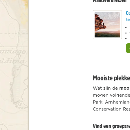
Oa
Gr
Mooiste plekken
mooi
Wat zijn de
mogen volgende n
Park, Arnhemland
Conservation Res
Vind een groepsre