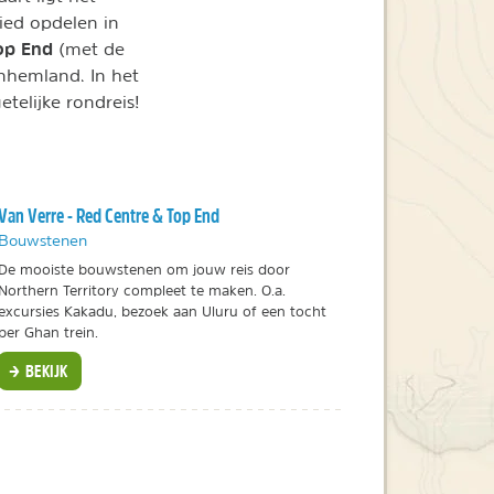
ied opdelen in
op End
(met de
rnhemland. In het
telijke rondreis!
Van Verre - Red Centre & Top End
Bouwstenen
De mooiste bouwstenen om jouw reis door
Northern Territory compleet te maken. O.a.
excursies Kakadu, bezoek aan Uluru of een tocht
per Ghan trein.
BEKIJK