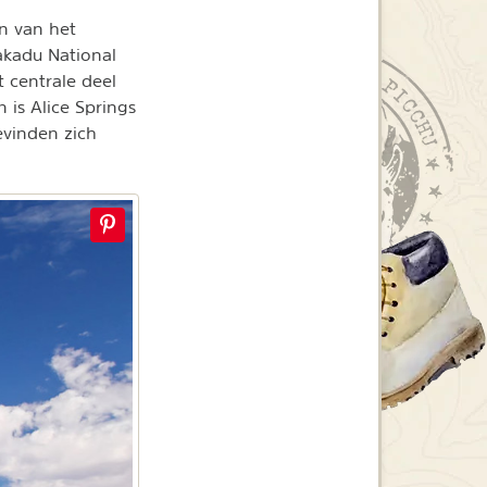
n van het
akadu National
 centrale deel
n is Alice Springs
evinden zich