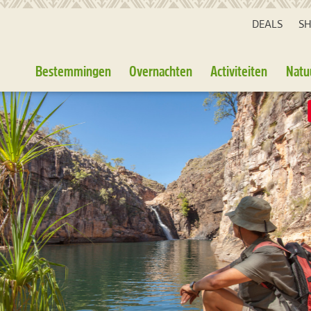
DEALS
S
Bestemmingen
Overnachten
Activiteiten
Natu