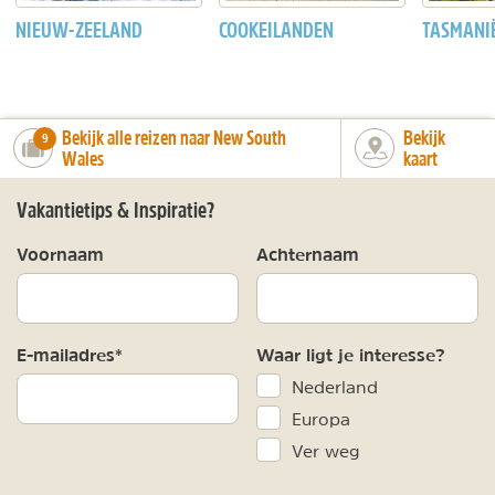
NIEUW-ZEELAND
COOKEILANDEN
TASMANI
Bekijk alle reizen naar New South
Bekijk
number_of_trips:
9
Wales
kaart
Vakantietips & Inspiratie?
Voornaam
Achternaam
E-mailadres*
Waar ligt je interesse?
Nederland
Europa
Ver weg