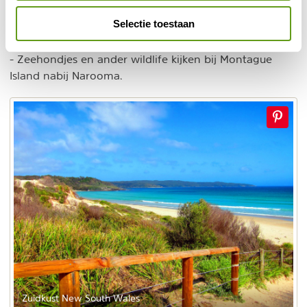
Wales
:
Selectie toestaan
- Paragliden bij Illawarra Escarpment.
- Dolfijnen en walvissen spotten bij Jervis Bay.
- Zeehondjes en ander wildlife kijken bij Montague
Island nabij Narooma.
Zuidkust New South Wales