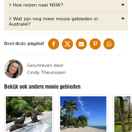
> Hoe reizen naar NSW?
> Wat zijn nog meer mooie gebieden in
Australië?
DELEN OP FACEBOOK
DELEN OP X
DELEN VIA DE MAIL
DELEN OP PINTEREST
DELEN OP WH
Deel deze pagina!
Geschreven door
Cindy Theunissen
Bekijk ook andere mooie gebieden