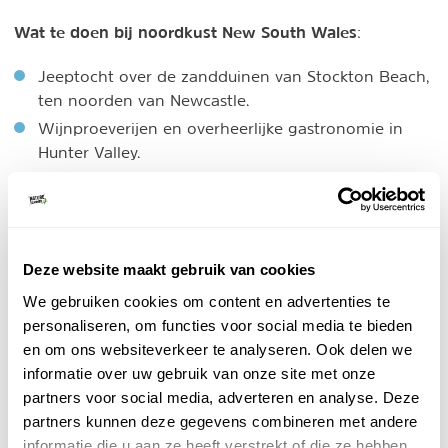
Wat te doen bij noordkust New South Wales
:
Jeeptocht over de zandduinen van Stockton Beach,
ten noorden van Newcastle.
Wijnproeverijen en overheerlijke gastronomie in
Hunter Valley.
Duiken bij Solitary Islands Marine Park, nabij Coffs
Harbour.
Hiken in de duizend jaar oude wouden van het
Barrington Tops National Park.
Deze website maakt gebruik van cookies
We gebruiken cookies om content en advertenties te
Reizen in groep
personaliseren, om functies voor social media te bieden
Intrepid Travel - New South Wales
en om ons websiteverkeer te analyseren. Ook delen we
Groepsreis
informatie over uw gebruik van onze site met onze
partners voor social media, adverteren en analyse. Deze
Toffe rondreizen in kleine, internationale groep.
Vanaf Sydney naar Brisbane of verder
partners kunnen deze gegevens combineren met andere
naar Cairns.
informatie die u aan ze heeft verstrekt of die ze hebben