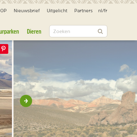
HOP
Nieuwsbrief
Uitgelicht
Partners
nl
/
fr
Zoeken
urparken
Dieren
Zoeken
Volgende