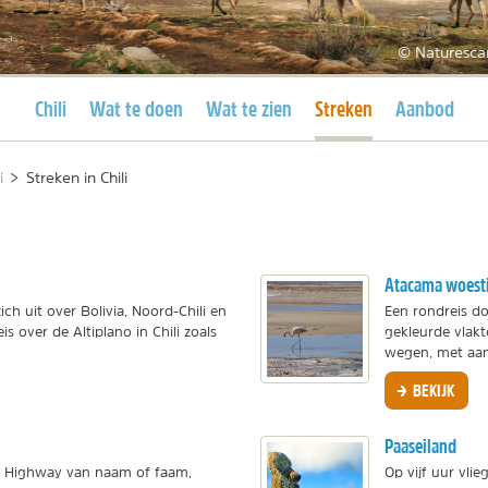
© Naturesca
Huidige pagina
Huidige pagina
Chili
Wat te doen
Wat te zien
Streken
Aanbod
i
>
Streken in Chili
Atacama woest
ich uit over Bolivia, Noord-Chili en
Een rondreis do
is over de Altiplano in Chili zoals
gekleurde vlak
wegen, met aan 
BEKIJK
Paaseiland
n Highway van naam of faam,
Op vijf uur vli