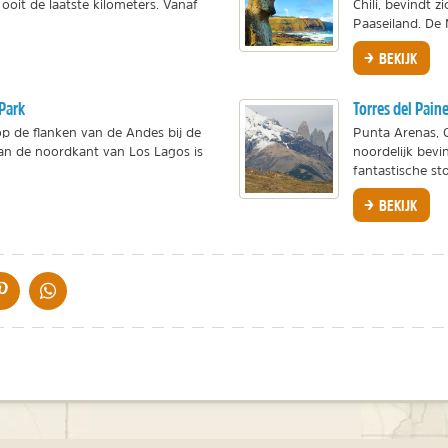
ooit de laatste kilometers. Vanaf
Chili, bevindt z
Paaseiland. De M
BEKIJK
Park
Torres del Pain
op de flanken van de Andes bij de
Punta Arenas, C
Aan de noordkant van Los Lagos is
noordelijk bevi
fantastische sto
BEKIJK
IA DE MAIL
DELEN OP PINTEREST
DELEN OP WHATSAPP