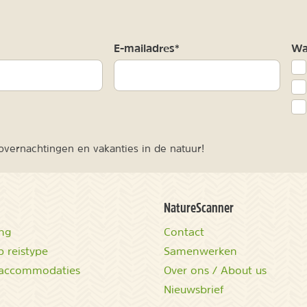
m
E-mailadres*
Waa
vernachtingen en vakanties in de natuur!
NatureScanner
ing
Contact
 reistype
Samenwerken
accommodaties
Over ons / About us
Nieuwsbrief