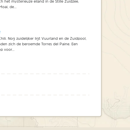
ich het mysterieuze eiland in de Stille Zuidzee,
oai, de...
e
hili. Nog zuidelijker ligt Vuurland en de Zuidpool,
nden zich de beroemde Torres del Paine. Een
p voor...