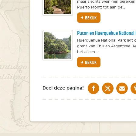
maar slechts weinigen bereiken 
Puerto Montt tot aan de...
BEKIJK
Pucon en Huerquehue National 
Huerquehue National Park ligt 
grens van Chili en Argentinië. 
het alleen...
BEKIJK
DELEN OP FACEBOOK
DELEN OP X
DELEN V
Deel deze pagina!