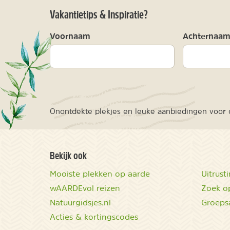
Vakantietips & Inspiratie?
Voornaam
Achternaa
Onontdekte plekjes en leuke aanbiedingen voor o
Bekijk ook
Mooiste plekken op aarde
Uitrust
wAARDEvol reizen
Zoek op
Natuurgidsjes.nl
Groeps
Acties & kortingscodes