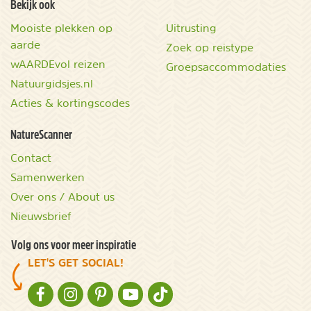
Bekijk ook
Mooiste plekken op
Uitrusting
aarde
Zoek op reistype
wAARDEvol reizen
Groepsaccommodaties
Natuurgidsjes.nl
Acties & kortingscodes
NatureScanner
Contact
Samenwerken
Over ons / About us
Nieuwsbrief
Volg ons voor meer inspiratie
LET'S GET SOCIAL!
NATURESCANNER OP FACEBOOK
NATURESCANNER OP INSTAGRAM
NATURESCANNER OP PINTEREST
NATURESCANNER OP YOUTUBE
NATURESCANNER OP TIKTOK