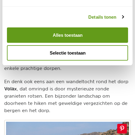
en Griekser. De mooiste natuurwandeling is van
Falatados
over één van de mooiste paden van de
Details tonen
Cycladen naar Manganari waarna langs de waterrijke
beek afgedaald wordt naar strandje Livadia. Een
andere 'must' is de rondwandeling vanuit het
Alles toestaan
nonnenklooster van Kechrovouni door een aantal
traditionele gehuchten. Middeleeuwse wandeling over
Selectie toestaan
Venetiaans karrepad langs vele kunstig bewerkte
duiventillen (waar het eiland bekend van is) door
enkele prachtige dorpen.
En denk ook eens aan een wandeltocht rond het dorp
Volax
, dat omringd is door mysterieuze ronde
granieten rotsen. Een bijzonder landschap om
doorheen te hiken met geweldige vergezichten op de
bergen en het dorp.