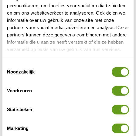
TUI - Accommodaties op de Cycladen
personaliseren, om functies voor social media te bieden
Individuele reis
en om ons websiteverkeer te analyseren. Ook delen we
Wie wil genieten van rust en af en toe wandelen
informatie over uw gebruik van onze site met onze
op de Cycladen kan ook kiezen voor vlucht +
partners voor social media, adverteren en analyse. Deze
accommodatie bij TUI.
partners kunnen deze gegevens combineren met andere
informatie die u aan ze heeft verstrekt of die ze hebben
BEKIJK
verzameld op basis van uw gebruik van hun services.
Booking.com - Overnachtingen Cycladen
Toestemmingsselectie
Individuele reis
Noodzakelijk
Accommodatie op alle bekende eilanden.
Mooie resorts aan zee, kleine hotels en huisjes.
Waar slaap jij?
Voorkeuren
BEKIJK
Statistieken
4. Wandelreis Tinos
Marketing
Het kleinere broertje van Andros, maar minder bekend