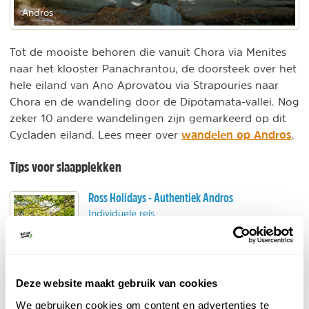
Andros
Tot de mooiste behoren die vanuit Chora via Menites
naar het klooster Panachrantou, de doorsteek over het
hele eiland van Ano Aprovatou via Strapouries naar
Chora en de wandeling door de Dipotamata-vallei. Nog
zeker 10 andere wandelingen zijn gemarkeerd op dit
wandelen op Andros
Cycladen eiland. Lees meer over
.
Tips voor slaapplekken
Ross Holidays - Authentiek Andros
Individuele reis
Kleinschalige accommodaties
op Andros.
Het groene eiland van de Cycladen!
Karakteristieke vakantiewoningen & studios.
BEKIJK
Deze website maakt gebruik van cookies
We gebruiken cookies om content en advertenties te