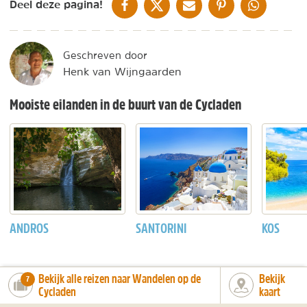
DELEN OP FACEBOOK
DELEN OP X
DELEN VIA DE MAIL
DELEN OP PINTEREST
DELEN OP WH
Deel deze pagina!
Geschreven door
Henk van Wijngaarden
Mooiste eilanden in de buurt van de Cycladen
ANDROS
SANTORINI
KOS
Bekijk alle reizen naar Wandelen op de
Bekijk
number_of_trips:
7
Cycladen
kaart