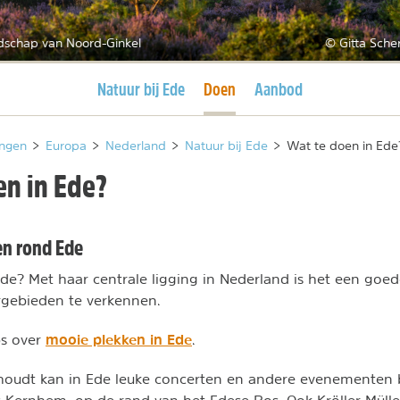
dschap van Noord-Ginkel
© Gitta Sche
Huidige pagina
Huidige pagina
Natuur bij Ede
Doen
Aanbod
ngen
>
Europa
>
Nederland
>
Natuur bij Ede
>
Wat te doen in Ede
en in Ede?
 en rond Ede
de? Met haar centrale ligging in Nederland is het een goed
rgebieden te verkennen.
mooie plekken in Ede
ps over
.
 houdt kan in Ede leuke concerten en andere evenementen 