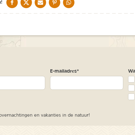
DELEN OP FACEBOOK
DELEN OP X
DELEN VIA DE MAIL
DELEN OP PINTEREST
DELEN OP WHATSAPP
!
m
E-mailadres*
Waa
vernachtingen en vakanties in de natuur!