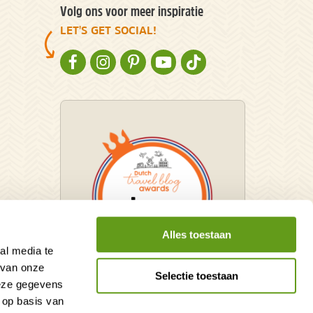
Volg ons voor meer inspiratie
LET'S GET SOCIAL!
NATURESCANNER OP FACEBOOK
NATURESCANNER OP INSTAGRAM
NATURESCANNER OP PINTEREST
NATURESCANNER OP YOUTUBE
NATURESCANNER OP TIKT
Alles toestaan
al media te
 van onze
Selectie toestaan
deze gegevens
Winnaar Dutch Travel Blog
 op basis van
Awards