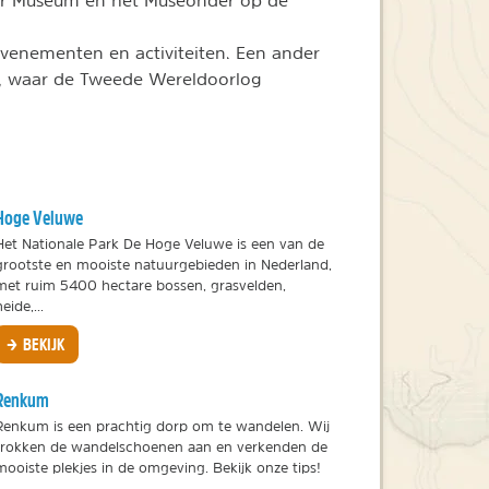
ller Museum en het Museonder op de
evenementen en activiteiten. Een ander
de, waar de Tweede Wereldoorlog
Hoge Veluwe
Het Nationale Park De Hoge Veluwe is een van de
grootste en mooiste natuurgebieden in Nederland,
met ruim 5400 hectare bossen, grasvelden,
eide,...
BEKIJK
Renkum
Renkum is een prachtig dorp om te wandelen. Wij
trokken de wandelschoenen aan en verkenden de
mooiste plekjes in de omgeving. Bekijk onze tips!