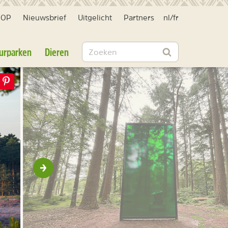
HOP
Nieuwsbrief
Uitgelicht
Partners
nl
/
fr
Zoeken
urparken
Dieren
Zoeken
Volgende