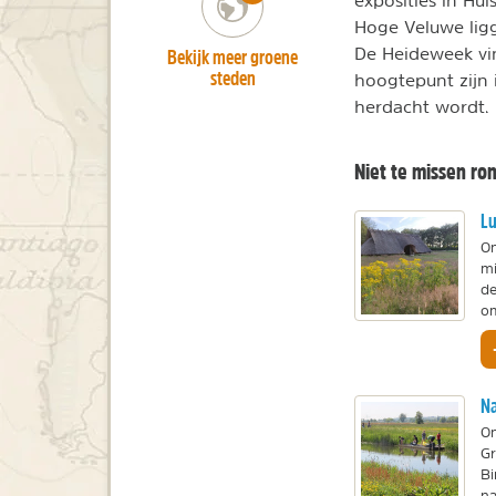
exposities in Hu
Hoge Veluwe ligg
Bekijk meer groene
De Heideweek vin
steden
hoogtepunt zijn 
herdacht wordt.
Niet te missen ro
Lu
On
mi
de
om
Na
On
Gr
Bi
na