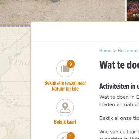
Lan
Home
>
Bestemmi
Wat te do
number_of_trips:
9
Bekijk alle reizen naar
Activiteiten in
Natuur bij Ede
Wat te doen in E
steden en natuu
Bekijk al onze ti
Bekijk kaart
Wie van cultuur
number_of_trips:
1