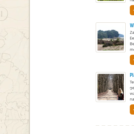
W
Za
Ee
Be
mo
P
Te
ge
wa
na