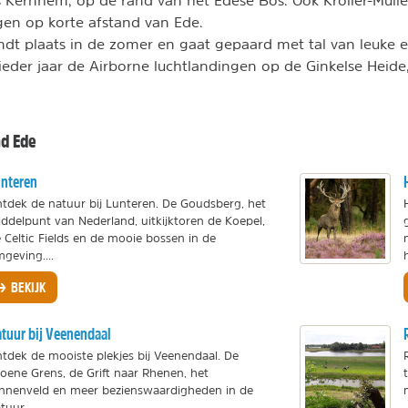
is Kernhem, op de rand van het Edese Bos. Ook Kröller-Mü
en op korte afstand van Ede.
dt plaats in de zomer en gaat gepaard met tal van leuke 
ieder jaar de Airborne luchtlandingen op de Ginkelse Hei
nd Ede
nteren
tdek de natuur bij Lunteren. De Goudsberg, het
ddelpunt van Nederland, uitkijktoren de Koepel,
 Celtic Fields en de mooie bossen in de
geving....
h
BEKIJK
tuur bij Veenendaal
tdek de mooiste plekjes bij Veenendaal. De
oene Grens, de Grift naar Rhenen, het
nnenveld en meer bezienswaardigheden in de
tuur.