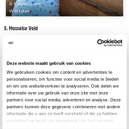
© Naturescanner
Wild kijken
5. Mosselse Veld
Op het Mosselse veld grazen uitgezette New Forest
pony's en Spaanse Sayagueasa runderen. Neem plaats
bij het Uitzichtpunt Valenberg en fotografeer de
grazende dieren. Met een beetje geluk verschijnt ook
Deze website maakt gebruik van cookies
een wild zwijn, een ree of edelhert voor de lens!
We gebruiken cookies om content en advertenties te
Landal - Boomhut Miggelenberg
personaliseren, om functies voor social media te bieden
Individuele reis, Vakantiepark
en om ons websiteverkeer te analyseren. Ook delen we
informatie over uw gebruik van onze site met onze
WoW! Slapen tussen de bomen in een unieke 4-
persoons boomwoning.
partners voor social media, adverteren en analyse. Deze
bungalowpark
Landal
in Gelderland.
partners kunnen deze gegevens combineren met andere
Midden op de Veluwe.
informatie die u aan ze heeft verstrekt of die ze hebben
BEKIJK
verzameld op basis van uw gebruik van hun services.