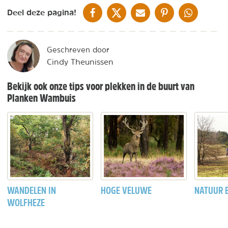
DELEN OP FACEBOOK
DELEN OP X
DELEN VIA DE MAIL
DELEN OP PINTEREST
DELEN OP WH
Deel deze pagina!
Geschreven door
Cindy Theunissen
Bekijk ook onze tips voor plekken in de buurt van
Planken Wambuis
WANDELEN IN
HOGE VELUWE
NATUUR B
WOLFHEZE