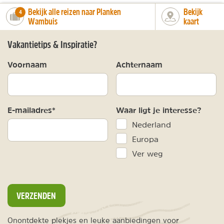
Bekijk alle reizen naar Planken
Bekijk
number_of_trips:
4
Wambuis
kaart
Vakantietips & Inspiratie?
Voornaam
Achternaam
E-mailadres*
Waar ligt je interesse?
Nederland
Europa
Ver weg
VERZENDEN
Onontdekte plekjes en leuke aanbiedingen voor