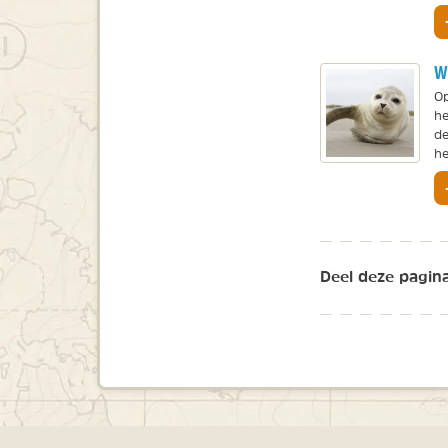
W
Op
he
de
he
Deel deze pagina