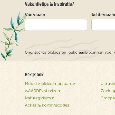
Vakantietips & Inspiratie?
Voornaam
Achternaa
Onontdekte plekjes en leuke aanbiedingen voor o
Bekijk ook
Mooiste plekken op aarde
Uitrust
wAARDEvol reizen
Zoek op
Natuurgidsjes.nl
Groeps
Acties & kortingscodes