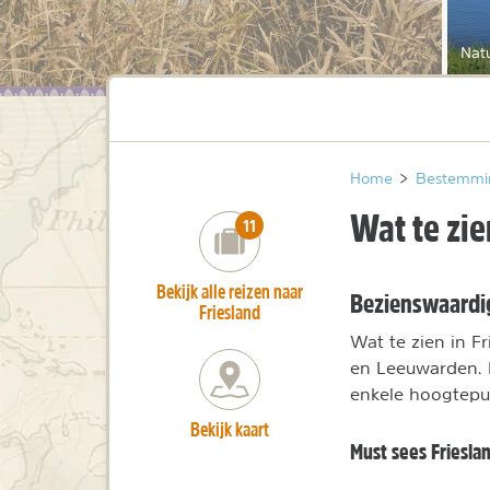
Natu
Home
>
Bestemmi
Wat te zie
number_of_trips:
11
Bekijk alle reizen naar
Bezienswaardig
Friesland
Wat te zien in F
en Leeuwarden. 
enkele hoogtepun
Bekijk kaart
Must sees Friesla