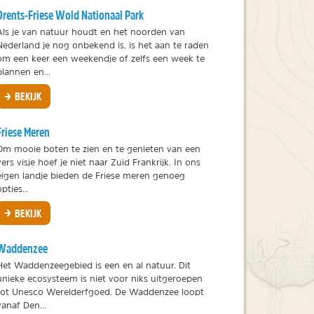
Drents-Friese Wold Nationaal Park
Als je van natuur houdt en het noorden van
Nederland je nog onbekend is, is het aan te raden
om een keer een weekendje of zelfs een week te
plannen en...
BEKIJK
Friese Meren
Om mooie boten te zien en te genieten van een
vers visje hoef je niet naar Zuid Frankrijk. In ons
eigen landje bieden de Friese meren genoeg
opties...
BEKIJK
Waddenzee
Het Waddenzeegebied is een en al natuur. Dit
unieke ecosysteem is niet voor niks uitgeroepen
tot Unesco Werelderfgoed. De Waddenzee loopt
vanaf Den...