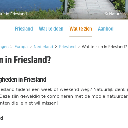
ur in Friesland
© Naturesca
Huidige pagina
Huidige pagina
Friesland
Wat te doen
Wat te zien
Aanbod
ngen
>
Europa
>
Nederland
>
Friesland
>
Wat te zien in Friesland?
n in Friesland?
heden in Friesland
riesland tijdens een week of weekend weg? Natuurlijk denk j
Deze zijn geweldig te combineren met de mooie natuurpark
ten die je niet wil missen!
nd