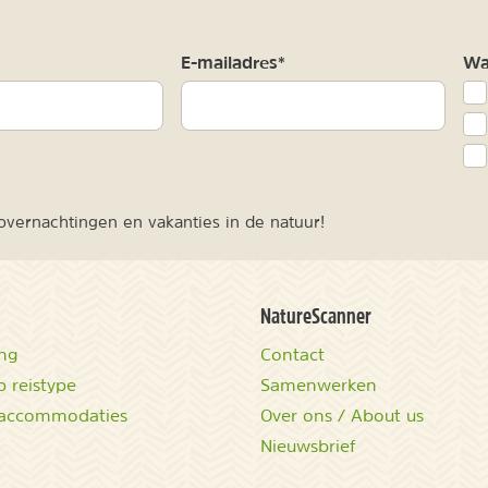
m
E-mailadres*
Waa
vernachtingen en vakanties in de natuur!
NatureScanner
ing
Contact
 reistype
Samenwerken
accommodaties
Over ons / About us
Nieuwsbrief