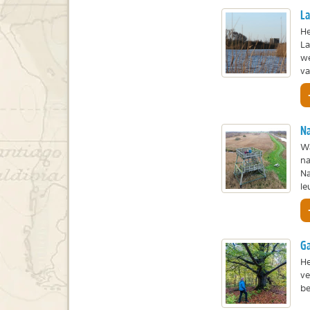
L
He
La
we
va
Na
Wa
na
Na
le
Ga
He
ve
be