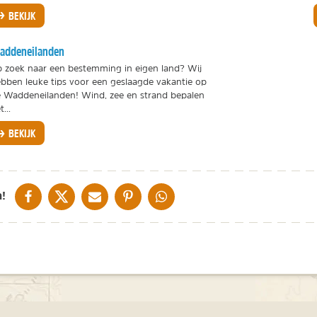
BEKIJK
addeneilanden
 zoek naar een bestemming in eigen land? Wij
bben leuke tips voor een geslaagde vakantie op
 Waddeneilanden! Wind, zee en strand bepalen
t...
BEKIJK
DELEN OP FACEBOOK
DELEN OP X
DELEN VIA DE MAIL
DELEN OP PINTEREST
DELEN OP WHATSAPP
!