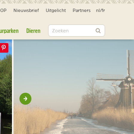
HOP
Nieuwsbrief
Uitgelicht
Partners
nl
/
fr
Zoeken
urparken
Dieren
Zoeken
Volgende