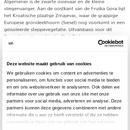
Algemener is de zwarte ooievaar en de kleine
vliegenvanger. Aan de oostkant van de Fruška Gora ligt
het Kroatische plaatsje Zmajevac, waar de grappige
Europese grondeekhoorn (Siesel) nog voorkomt in een
geïsoleerde steppevegetatie. Uitvalsbasis voor dit
Servische natuurgebied is Novi Sad.
3. Tara
We trekken onze rondreis in Servië verder naar het
Deze website maakt gebruik van cookies
westen van het land. Vanuit de lage Vojvodina is het
We gebruiken cookies om content en advertenties te
een schril contrast om over te stappen naar het
personaliseren, om functies voor social media te bieden
westelijke Tara in het hart van de Dinarische Alpen.
en om ons websiteverkeer te analyseren. Ook delen we
Ruim duizend meter hoger, met de berg Kozji Rid op
informatie over uw gebruik van onze site met onze
1591 meter als top, ruig en bekleed met donkere
partners voor social media, adverteren en analyse. Deze
sparren en beukenbossen. Dit is berengebied, schuw
partners kunnen deze gegevens combineren met andere
en steeds zeldzamer, maar sporen kunnen overal
informatie die u aan ze heeft verstrekt of die ze hebben
gevonden worden. Steenarenden en gemzen laten
verzameld op basis van uw gebruik van hun services.
zien dat het hier echt alpien is.