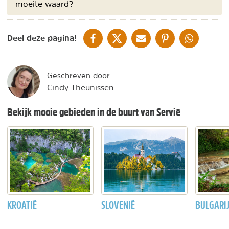
moeite waard?
DELEN OP FACEBOOK
DELEN OP X
DELEN VIA DE MAIL
DELEN OP PINTEREST
DELEN OP WH
Deel deze pagina!
Geschreven door
Cindy Theunissen
Bekijk mooie gebieden in de buurt van Servië
KROATIË
SLOVENIË
BULGARI