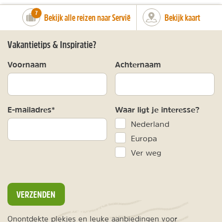
number_of_trips:
7
Bekijk alle reizen naar Servië
Bekijk kaart
Vakantietips & Inspiratie?
Voornaam
Achternaam
E-mailadres*
Waar ligt je interesse?
Nederland
Europa
Ver weg
VERZENDEN
Onontdekte plekjes en leuke aanbiedingen voor