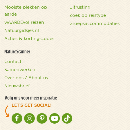
Mooiste plekken op
Uitrusting
aarde
Zoek op reistype
wAARDEvol reizen
Groepsaccommodaties
Natuurgidsjes.nl
Acties & kortingscodes
NatureScanner
Contact
Samenwerken
Over ons / About us
Nieuwsbrief
Volg ons voor meer inspiratie
LET'S GET SOCIAL!
NATURESCANNER OP FACEBOOK
NATURESCANNER OP INSTAGRAM
NATURESCANNER OP PINTEREST
NATURESCANNER OP YOUTUBE
NATURESCANNER OP TIKTOK