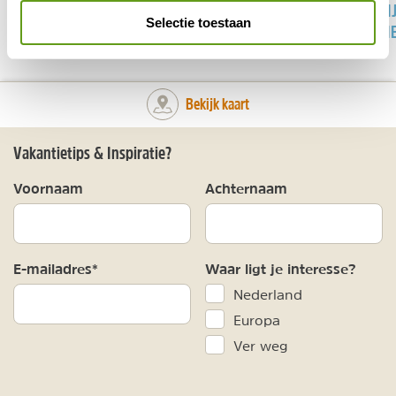
WAARDEVOL REIZEN IN
PETRA
PAARDRIJ
Selectie toestaan
JORDANIË
JORDANI
Bekijk kaart
Vakantietips & Inspiratie?
Voornaam
Achternaam
E-mailadres*
Waar ligt je interesse?
Nederland
Europa
Ver weg