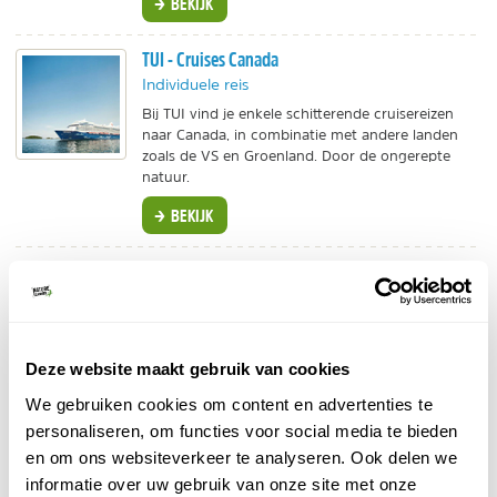
BEKIJK
TUI - Cruises Canada
Individuele reis
Bij TUI vind je enkele schitterende cruisereizen
naar Canada, in combinatie met andere landen
zoals de VS en Groenland. Door de ongerepte
natuur.
BEKIJK
Vaargebieden Canada
Je kan kiezen voor een cruise in het oosten of het
westen van Canada. Het vaargebied in het oosten,
Deze website maakt gebruik van cookies
langs Québec en Saint John, wordt vaak gecombineerd
We gebruiken cookies om content en advertenties te
met New England in het noorden van de VS. De
personaliseren, om functies voor social media te bieden
vaarroutes aan de Westkust vertrekken meestal vanaf
en om ons websiteverkeer te analyseren. Ook delen we
Vancouver en varen langs de kust naar Alaska of het
informatie over uw gebruik van onze site met onze