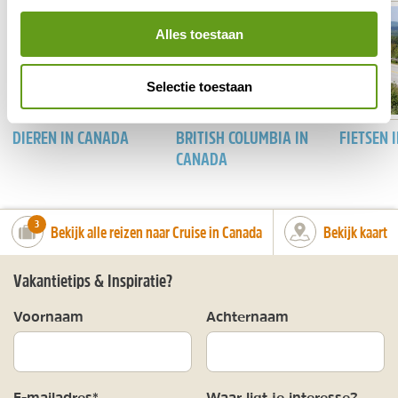
Alles toestaan
Selectie toestaan
DIEREN IN CANADA
BRITISH COLUMBIA IN
FIETSEN 
CANADA
number_of_trips:
3
Bekijk alle reizen naar Cruise in Canada
Bekijk kaart
Vakantietips & Inspiratie?
Voornaam
Achternaam
E-mailadres*
Waar ligt je interesse?