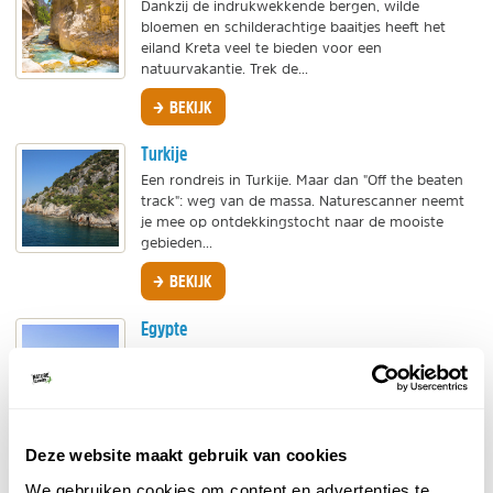
Dankzij de indrukwekkende bergen, wilde
bloemen en schilderachtige baaitjes heeft het
eiland Kreta veel te bieden voor een
natuurvakantie. Trek de...
BEKIJK
Turkije
Een rondreis in Turkije. Maar dan "Off the beaten
track": weg van de massa. Naturescanner neemt
je mee op ontdekkingstocht naar de mooiste
gebieden...
BEKIJK
Egypte
Tijdens een rondreis in Egypte is er vooral op
cultureel gebied veel te beleven: Luxor, de
piramiden en de kleurrijke bazaars zijn
belangrijke...
BEKIJK
Deze website maakt gebruik van cookies
We gebruiken cookies om content en advertenties te