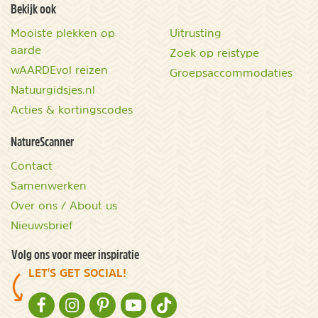
Bekijk ook
Mooiste plekken op
Uitrusting
aarde
Zoek op reistype
wAARDEvol reizen
Groepsaccommodaties
Natuurgidsjes.nl
Acties & kortingscodes
NatureScanner
Contact
Samenwerken
Over ons / About us
Nieuwsbrief
Volg ons voor meer inspiratie
LET'S GET SOCIAL!
NATURESCANNER OP FACEBOOK
NATURESCANNER OP INSTAGRAM
NATURESCANNER OP PINTEREST
NATURESCANNER OP YOUTUBE
NATURESCANNER OP TIKTOK