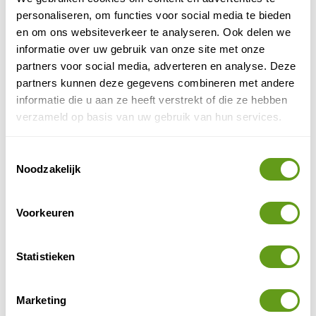
Zakynthos
personaliseren, om functies voor social media te bieden
De Griekse eilanden staat voor velen bekend als
en om ons websiteverkeer te analyseren. Ook delen we
een populaire bestemming voor een zonvakantie,
informatie over uw gebruik van onze site met onze
maar dankzij de groene natuur en
indrukwekkende...
partners voor social media, adverteren en analyse. Deze
partners kunnen deze gegevens combineren met andere
BEKIJK
informatie die u aan ze heeft verstrekt of die ze hebben
Andalusië
verzameld op basis van uw gebruik van hun services.
Andalusië is een uitgestrekt gebied in Zuid-Spanje
en ligt tussen Gibraltar, de Middellandse Zee,
Toestemmingsselectie
Portugal en het binnenland. De zon, de diverse...
Noodzakelijk
BEKIJK
Voorkeuren
Murcia in Spanje
Murcia is een provincie ten noordoosten van
Andalusië, bij de Middellandse Zee. Daar waar veel
Statistieken
toeristen hun weg weten te vinden naar het...
BEKIJK
Marketing
Algarve