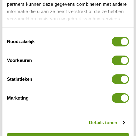
andersom. Hou rekening met in totaal ongeveer 14 km.
partners kunnen deze gegevens combineren met andere
Een goed startpunt voor deze lange wandeling is het
informatie die u aan ze heeft verstrekt of die ze hebben
strandpaviljoen Heartbreak Hotel in Oosterend (ook in
verzameld op basis van uw gebruik van hun services.
de winter open).
Toestemmingsselectie
Noodzakelijk
Voorkeuren
Statistieken
Marketing
Drenkelingenhuisje
© Janneke Roossien
Details tonen