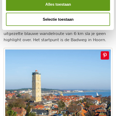
Kies je liever voor de beschutting van bos? Het
Alles toestaan
Hoornerbos
is prachtig voor een winterse wandeling
en als het gevroren heeft, is het gezellig druk bij de
Selectie toestaan
ijsbaan! Pak ook zeker een stukje duin en
Noordzeestrand mee tijdens je wandeling. Tijdens de
uitgezette blauwe wandelroute van 6 km sla je geen
highlight over. Het startpunt is de Badweg in Hoorn.