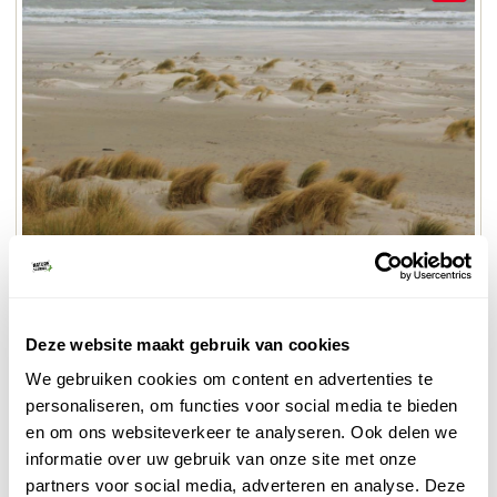
© Naturescanner Cindy
Duingebied
De Boschplaat
is een grote aanrader voor de winter,
Deze website maakt gebruik van cookies
want deze is vrij toegankelijk buiten het broedseizoen.
We gebruiken cookies om content en advertenties te
Wat later in de winter spot je hier alweer de eerste
personaliseren, om functies voor social media te bieden
trekvogels. Ga de uitdaging aan en wandel naar het
en om ons websiteverkeer te analyseren. Ook delen we
Drenkelingenhuisje bij Paal 25. Je kunt heen over de
informatie over uw gebruik van onze site met onze
Boschplaat lopen en terug over het strand, of
partners voor social media, adverteren en analyse. Deze