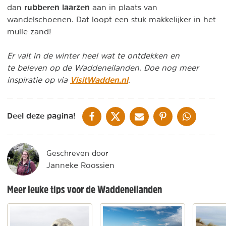
rubberen laarzen
dan
aan in plaats van
wandelschoenen. Dat loopt een stuk makkelijker in het
mulle zand!
Er valt in de winter heel wat te ontdekken en
te beleven op de Waddeneilanden. Doe nog meer
VisitWadden.nl
inspiratie op via
.
DELEN OP FACEBOOK
DELEN OP X
DELEN VIA DE MAIL
DELEN OP PINTEREST
DELEN OP WH
Deel deze pagina!
Geschreven door
Janneke Roossien
Meer leuke tips voor de Waddeneilanden