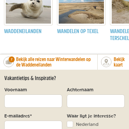
WADDENEILANDEN
WANDELEN OP TEXEL
WANDELE
TERSCHEL
Bekijk alle reizen naar Winterwandelen op
Bekijk
number_of_trips:
7
de Waddeneilanden
kaart
Vakantietips & Inspiratie?
Voornaam
Achternaam
E-mailadres*
Waar ligt je interesse?
Nederland