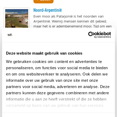
Noord-Argentinië
Even mooi als Patagonië is het noorden van
Argentinië. Weinig mensen kennen dit gebied,
maar het is er adembenemend mooi. Tijd om een
kijkje te...
BEKIJK
Torres del Paine
Deze website maakt gebruik van cookies
Punta Arenas, Chili. Nog zuidelijker ligt Vuurland
We gebruiken cookies om content en advertenties te
en de Zuidpool, noordelijk bevinden zich de
personaliseren, om functies voor social media te bieden
beroemde Torres del Paine. Een fantastische stop
voor...
en om ons websiteverkeer te analyseren. Ook delen we
informatie over uw gebruik van onze site met onze
BEKIJK
partners voor social media, adverteren en analyse. Deze
Talampaya en Ischigualasto
partners kunnen deze gegevens combineren met andere
informatie die u aan ze heeft verstrekt of die ze hebben
In het centraal westelijke deel van Argentinië
bevindt zich een merkwaardig maanlandschap
verzameld op basis van uw gebruik van hun services.
van oranje, rode en witte rotsen, die prachtig...