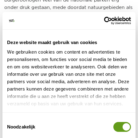
onder druk gestaan, mede doordat natuurgebieden als
toevluchtsoord werden gebruikt.
Veiligheid
Deze website maakt gebruik van cookies
Inmiddels is de rust in Congo deels wedergekeerd,
maar de verhoudingen blijven gespannen. Er zijn delen
We gebruiken cookies om content en advertenties te
in het land waar nog altijd een negatief reisadvies
personaliseren, om functies voor social media te bieden
geldt. Ook wordt aangeraden goede
en om ons websiteverkeer te analyseren. Ook delen we
voorzorgsmaatregelen te nemen als je naar Congo
informatie over uw gebruik van onze site met onze
afreist.
partners voor social media, adverteren en analyse. Deze
partners kunnen deze gegevens combineren met andere
Reisinformatie Congo-Kinshasa
informatie die u aan ze heeft verstrekt of die ze hebben
verzameld op basis van uw gebruik van hun services.
Hoofdstad:
Kinshasa
Munteenheid:
Congolese frank
Toestemmingsselectie
Taal:
Frans, Lingala, Kikongo, Kiswahili
Noodzakelijk
Beste reistijd:
Juni t/m augustus (noorden) november