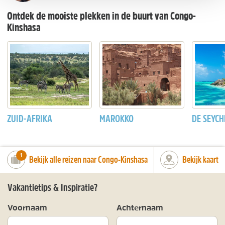
Ontdek de mooiste plekken in de buurt van Congo-
Kinshasa
ZUID-AFRIKA
MAROKKO
DE SEYCH
number_of_trips:
1
Bekijk alle reizen naar Congo-Kinshasa
Bekijk kaart
Vakantietips & Inspiratie?
Voornaam
Achternaam