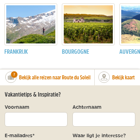
FRANKRIJK
BOURGOGNE
AUVERGN
number_of_trips:
7
Bekijk alle reizen naar Route du Soleil
Bekijk kaart
Vakantietips & Inspiratie?
Voornaam
Achternaam
E-mailadres*
Waar ligt je interesse?