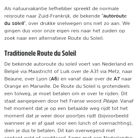
Als natuurvakantie liefhebber spreekt de normale
autoroute
reisroute naar Zuid-Frankrijk, de bekende "
du soleil
", over drukke snelwegen ons niet zo aan. We
gingen dus voor onze eigen reis naar het zuiden op
zoek naar een alternatieve Route du Soleil.
Traditionele Route du Soleil
De bekende autoroute du soleil voert van Nederland en
België via Maastricht of Luik over de A31 via Metz, naar
A6
A7
Beaune, over Lyon (
) en vanaf daar over de
naar
Orange en Marseille. De Route du Soleil is grotendeels
een tolweg, je moet betalen om er over te rijden. Dit
staat aangegeven door het Franse woord
Péage
. Vanaf
het moment dat je op een betaalde weg rijdt tot het
moment dat je weer door poortjes rijdt (bijvoorbeeld
wanneer je er af gaat voor een lunch of overnachting),
dien je dus te betalen. Dit kan overwegend met
contant geld of creditcard. Soms met een Nederlandse