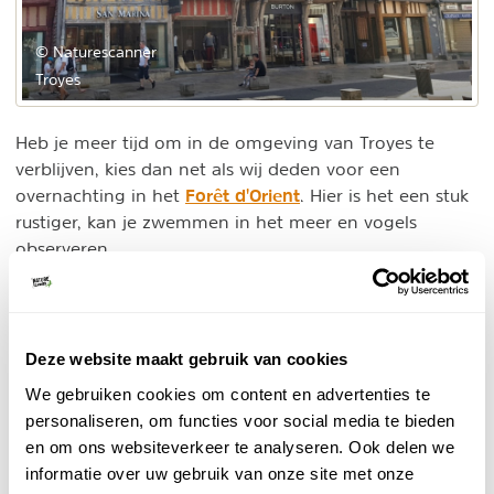
© Naturescanner
Troyes
Heb je meer tijd om in de omgeving van Troyes te
verblijven, kies dan net als wij deden voor een
Forêt d'Orient
overnachting in het
.
Hier is het een stuk
rustiger, kan je zwemmen in het meer en vogels
observeren.
Overnachtingstips
Booking.com
:
- Hotel Domaine de la
Foret d'Orient.
Deze website maakt gebruik van cookies
Booking.com - Hotels in Troyes
We gebruiken cookies om content en advertenties te
Individuele reis
personaliseren, om functies voor social media te bieden
In het centrum van Troyes bevinden zich
en om ons websiteverkeer te analyseren. Ook delen we
bijzonder knusse hotels in oude balkenhuizen.
informatie over uw gebruik van onze site met onze
BEKIJK