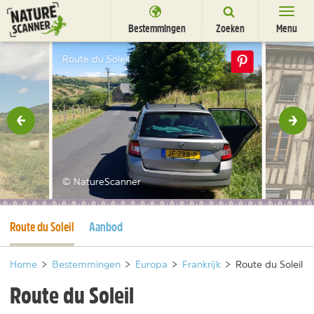
Ga
naar
Bestemmingen
Zoeken
Menu
content
Bestemmingen
Route du Soleil
Overnachten
Activiteiten
rige
Vol
Natuurparken
Dieren
© NatureScanner
DEALS
SHOP
Huidige pagina
Route du Soleil
Aanbod
Nieuwsbrief
Uitgelicht
Partners
/
nl
fr
Home
>
Bestemmingen
>
Europa
>
Frankrijk
>
Route du Soleil
Route du Soleil