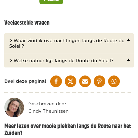
Veelgestelde vragen
> Waar vind ik overnachtingen langs de Route du
Soleil?
> Welke natuur ligt langs de Route du Soleil?
DELEN OP FACEBOOK
DELEN OP X
DELEN VIA DE MAIL
DELEN OP PINTEREST
DELEN OP WH
Deel deze pagina!
Geschreven door
Cindy Theunissen
Meer lezen over mooie plekken langs de Route naar het
Zuiden?