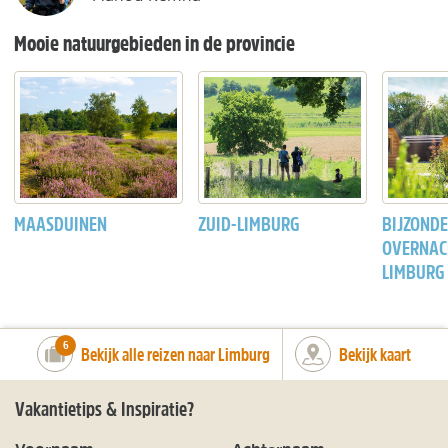
Mooie natuurgebieden in de provincie
MAASDUINEN
ZUID-LIMBURG
BIJZOND
OVERNAC
LIMBURG
number_of_trips:
6
Bekijk alle reizen naar Limburg
Bekijk kaart
Vakantietips & Inspiratie?