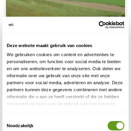
© Naturescanner
Landschap
Ook de flora en fauna is betoverend. In het gebied
Deze website maakt gebruik van cookies
Sint-Pietersberg
rond de
kun je zelfs oehoes spotten.
We gebruiken cookies om content en advertenties te
Aanrader is om jouw natuurvakantie te
personaliseren, om functies voor social media te bieden
combineren met een bezoek aan Maastricht of
en om ons websiteverkeer te analyseren. Ook delen we
Valkenburg. Of te kiezen voor een heerlijke vakantie in
informatie over uw gebruik van onze site met onze
Geuldal
bijvoorbeeld het mooie
. Het dal rond de Geul
partners voor social media, adverteren en analyse. Deze
vormt een prachtige plek om te wandelen en vogels te
partners kunnen deze gegevens combineren met andere
spotten.
informatie die u aan ze heeft verstrekt of die ze hebben
verzameld op basis van uw gebruik van hun services.
Meer weten over de streek? Lees dan verder op onze
natuur in Zuid-Limburg
pagina over de
.
Toestemmingsselectie
Noodzakelijk
Andere mooie gebieden in Limburg: