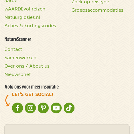
aarde
Zoek op reistype
wAARDEvol reizen
Groepsaccommodaties
Natuurgidsjes.nl
Acties & kortingscodes
NatureScanner
Contact
Samenwerken
Over ons / About us
Nieuwsbrief
Volg ons voor meer inspiratie
LET'S GET SOCIAL!
NATURESCANNER OP FACEBOOK
NATURESCANNER OP INSTAGRAM
NATURESCANNER OP PINTEREST
NATURESCANNER OP YOUTUBE
NATURESCANNER OP TIKTOK