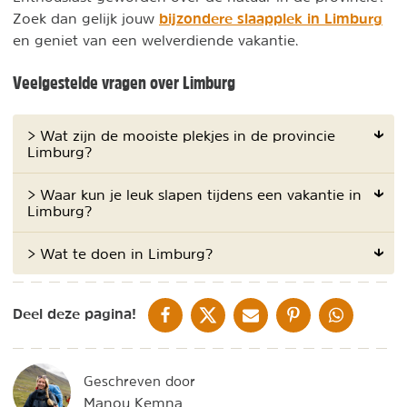
bijzondere slaapplek in Limburg
Zoek dan gelijk jouw
en geniet van een welverdiende vakantie.
Veelgestelde vragen over Limburg
> Wat zijn de mooiste plekjes in de provincie
Limburg?
> Waar kun je leuk slapen tijdens een vakantie in
Limburg?
> Wat te doen in Limburg?
DELEN OP FACEBOOK
DELEN OP X
DELEN VIA DE MAIL
DELEN OP PINTEREST
DELEN OP WH
Deel deze pagina!
Geschreven door
Manou Kemna