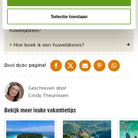
Veelgestelde vragen
Selectie toestaan
> Wat is een mooie bestemming voor een
huwelijksreis?
> Hoe boek ik een huwelijksreis?
DELEN OP FACEBOOK
DELEN OP X
DELEN VIA DE MAIL
DELEN OP PINTEREST
DELEN OP WH
Deel deze pagina!
Geschreven door
Cindy Theunissen
Bekijk meer leuke vakantietips