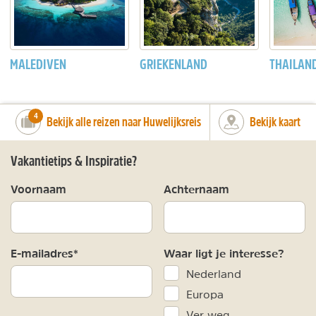
MALEDIVEN
GRIEKENLAND
THAILAN
number_of_trips:
4
Bekijk alle reizen naar Huwelijksreis
Bekijk kaart
Vakantietips & Inspiratie?
Voornaam
Achternaam
E-mailadres*
Waar ligt je interesse?
Nederland
Europa
Ver weg