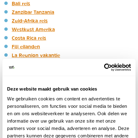
Bali reis
Zanzibar Tanzania
Zuid-Afrika reis
Westkust Amerika
Costa Rica reis
Fiji eilanden
La Reunion vakantie
Mauritius vakantie
Seychellen reis
Thailand reis
Deze website maakt gebruik van cookies
We gebruiken cookies om content en advertenties te
Sable Tours - Afrika
personaliseren, om functies voor social media te bieden
Maatwerk
en om ons websiteverkeer te analyseren. Ook delen we
Huwelijksreizen naar Afrika
informatie over uw gebruik van onze site met onze
Persoonlijke aanpak
partners voor social media, adverteren en analyse. Deze
Unieke reizen
partners kunnen deze gegevens combineren met andere