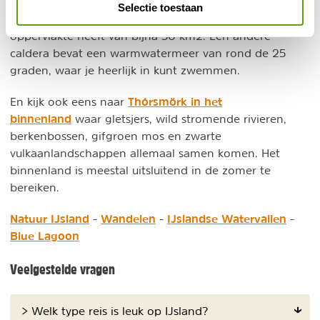
Askja krater
andere hoogtepunten. De
bestaat uit
Selectie toestaan
meerdere zogeheten caldera's, waarvan 1 een
oppervlakte heeft van bijna 50 km2. Een andere
caldera bevat een warmwatermeer van rond de 25
graden, waar je heerlijk in kunt zwemmen.
Thórsmörk in het
En kijk ook eens naar
binnenland
waar gletsjers, wild stromende rivieren,
berkenbossen, gifgroen mos en zwarte
vulkaanlandschappen allemaal samen komen. Het
binnenland is meestal uitsluitend in de zomer te
bereiken.
Natuur IJsland
Wandelen
IJslandse Watervallen
-
-
-
Blue Lagoon
Veelgestelde vragen
> Welk type reis is leuk op IJsland?