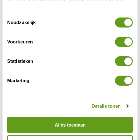
BEKIJK
Toestemmingsselectie
Get Your Guide - Gletsjertochten IJsland
Noodzakelijk
Excursies
Supergave excursies, waaronder deze
gletsjertochten in IJsland. Wandelingen en bezoek
Voorkeuren
aan ijsgrot.
BEKIJK
Statistieken
Marketing
2. Binnenland IJsland
Het binnenland van IJsland is nog volledig ongerept,
4WD
een
is dan ook een noodzaak om er te komen.
Details tonen
Landmannalaugar
Een van de mooiste gebieden is
. De
bergen in dit schitterende gebied kleuren in
Alles toestaan
betoverende rode, bruine en gele tinten. De meest
afgezonderde vulkaan, de Herdubreid en Askja zijn