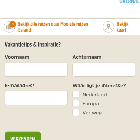
OVERNAC
Bekijk alle reizen naar Mooiste reizen
Bekijk
number_of_trips:
9
IJsland
kaart
Vakantietips & Inspiratie?
Voornaam
Achternaam
E-mailadres*
Waar ligt je interesse?
Nederland
Europa
Ver weg
VERZENDEN