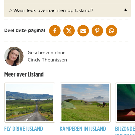
> Waar leuk overnachten op IJsland?
DELEN OP FACEBOOK
DELEN OP X
DELEN VIA DE MAIL
DELEN OP PINTEREST
DELEN OP WH
Deel deze pagina!
Geschreven door
Cindy Theunissen
Meer over IJsland
FLY-DRIVE IJSLAND
KAMPEREN IN IJSLAND
BIJZOND