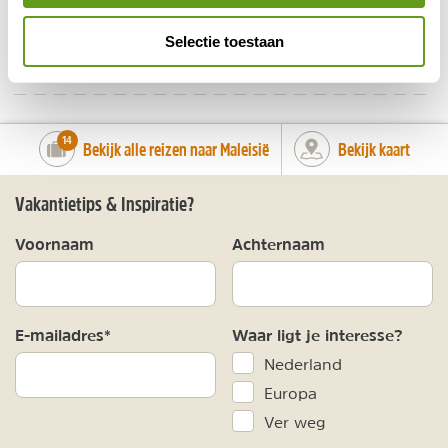
Selectie toestaan
DELEN OP FACEBOOK
DELEN OP X
DELEN VIA DE MAIL
DELEN OP PINTEREST
DELEN OP WH
Deel deze pagina!
number_of_trips:
14
Bekijk alle reizen naar Maleisië
Bekijk kaart
Vakantietips & Inspiratie?
Voornaam
Achternaam
E-mailadres*
Waar ligt je interesse?
Nederland
Europa
Ver weg