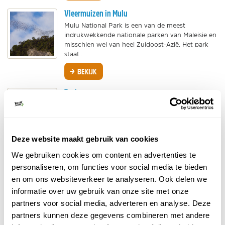
Vleermuizen in Mulu
Mulu National Park is een van de meest
indrukwekkende nationale parken van Maleisie en
misschien wel van heel Zuidoost-Azië. Het park
staat...
BEKIJK
Tapirs
Tapirs zijn grappige dieren die lijken op een mix
tussen een varken en een olifant. Ze hebben een
dik lijf, hoge poten een kleine slurf. Toch zijn ze...
Deze website maakt gebruik van cookies
BEKIJK
We gebruiken cookies om content en advertenties te
Sabah
personaliseren, om functies voor social media te bieden
Sabah beslaat het noordelijk deel van Maleisisch
en om ons websiteverkeer te analyseren. Ook delen we
Borneo. Met de Unesco World Heritage Site
informatie over uw gebruik van onze site met onze
Kinabalu binnen haar grenzen is Sabah mogelijk
partners voor social media, adverteren en analyse. Deze
de...
partners kunnen deze gegevens combineren met andere
BEKIJK