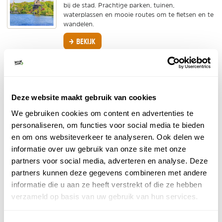
bij de stad. Prachtige parken, tuinen,
waterplassen en mooie routes om te fietsen en te
wandelen.
BEKIJK
Natuur bij Den Haag
Bij een grote stad als Den Haag denk je misschien
al snel aan drukte en chaos. Niet aan herten,
vossen en ijsvogels. Toch is Den Haag een
Deze website maakt gebruik van cookies
geweldige...
We gebruiken cookies om content en advertenties te
BEKIJK
personaliseren, om functies voor social media te bieden
en om ons websiteverkeer te analyseren. Ook delen we
Reeuwijkse Plassen
informatie over uw gebruik van onze site met onze
Tussen Bodegraven en Gouda, midden in het
partners voor social media, adverteren en analyse. Deze
Groene Hart, liggen de Reeuwijkse Plassen. De
plassen zijn een vogelparadijs en er rondom ligt
partners kunnen deze gegevens combineren met andere
een typisch...
informatie die u aan ze heeft verstrekt of die ze hebben
verzameld op basis van uw gebruik van hun services.
BEKIJK
PiXlife Nature Xperience