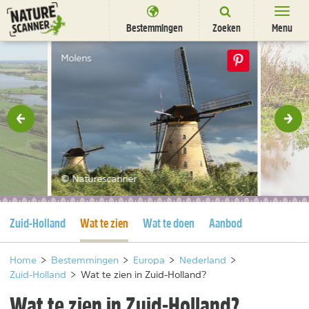
Ga
naar
Bestemmingen
Zoeken
Menu
content
Bestemmingen
Molens
Overnachten
Activiteiten
rige
Vol
Natuurparken
Dieren
© Naturescanner
DEALS
SHOP
Huidige pagina
Huidige pagina
Zuid-Holland
Wat te zien
Wat te doen
Aanbod
Nieuwsbrief
Uitgelicht
Partners
/
nl
fr
Home
>
Bestemmingen
>
Europa
>
Nederland
>
Zuid-Holland
>
Wat te zien in Zuid-Holland?
Wat te zien in Zuid-Holland?