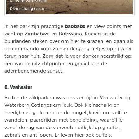
© Wim van Schaik
Kleinschalig camp
baobabs
In het park zijn prachtige
en view points met
zicht op Zimbabwe en Botswana. Koeien uit de
buurlanden steken over om hier te grazen, en gaan als
op commando vóór zonsondergang netjes op rij weer
terug naar huis. Zorg dat je voor donker neerstrijkt op
één van de uitzichtpunten en geniet van de
adembenemende sunset.
6. Vaalwater
Buiten de wildparken was ons verblijf in Vaalwater bij
Waterberg Cottages erg leuk. Ook kleinschalig en
heerlijk rustig. Je hebt er de mogelijkheid om zelf te
wandelen, paardrijden met begeleiding, waarbij je
vanaf de rug van de viervoeter uitkijkt op giraffes,
zebra’s en antilopen. Er leven hier ook buffels.