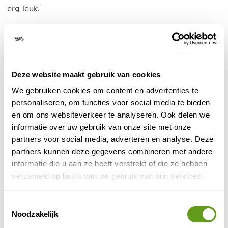
erg leuk.
Stel je reis samen met bouwstenen
Riksja Zuid-Afrika - Bouwstenen
Bouwstenen
Deze website maakt gebruik van cookies
Bekijk de leuke rondreizen van Riksja. Je reis naar
We gebruiken cookies om content en advertenties te
Zuid-Afrika zelf samenstellen aan de hand van
bouwstenen? Ook dat kan.
personaliseren, om functies voor social media te bieden
en om ons websiteverkeer te analyseren. Ook delen we
BEKIJK
informatie over uw gebruik van onze site met onze
partners voor social media, adverteren en analyse. Deze
Van Verre - Individueel Zuid-Afrika
partners kunnen deze gegevens combineren met andere
Individuele reis, Bouwstenen
informatie die u aan ze heeft verstrekt of die ze hebben
Ideeën voor excursies in het Noorden van Zuid-
verzameld op basis van uw gebruik van hun services.
Afrika. Maak hieruit zelf een keuze of laat je
vrijblijvend adviseren door deze specialisten.
Toestemmingsselectie
BEKIJK
Noodzakelijk