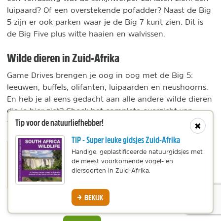
luipaard? Of een overstekende pofadder? Naast de Big
5 zijn er ook parken waar je de Big 7 kunt zien. Dit is
de Big Five plus witte haaien en walvissen.
Wilde dieren in Zuid-Afrika
Game Drives brengen je oog in oog met de Big 5:
leeuwen, buffels, olifanten, luipaarden en neushoorns.
En heb je al eens gedacht aan alle andere wilde dieren
die je hier ziet? Check het complete overzicht van
Tip voor de natuurliefhebber!
Zuid-Afrika natuurgidsjes
fauna in een van onze
!
Sluit
TIP - Super leuke gidsjes Zuid-Afrika
TIP - Natuurgidsen Afrika
Handige, geplastificeerde natuurgidsjes met
Individuele reis
de meest voorkomende vogel- en
Deze handige veldgidsen helpen je bij het
diersoorten in Zuid-Afrika.
herkennen van de meest voorkomende
diersoorten in Afrika. Niet te missen tijdens een
BEKIJK
safari!