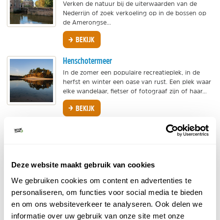
Verken de natuur bij de uiterwaarden van de
Nederrijn of zoek verkoeling op in de bossen op
de Amerongse...
BEKIJK
Henschotermeer
In de zomer een populaire recreatieplek, in de
herfst en winter een oase van rust. Een plek waar
elke wandelaar, fietser of fotograaf zijn of haar...
BEKIJK
Plantage Willem III
Wil Weerd neemt ons mee naar een uniek
natuurgebied op de Utrechtse Heuvelrug,
Plantage Willem III. Hij vertelt ons meer over hoe
Deze website maakt gebruik van cookies
het landschap zich...
We gebruiken cookies om content en advertenties te
BEKIJK
personaliseren, om functies voor social media te bieden
en om ons websiteverkeer te analyseren. Ook delen we
Natuur bij Veenendaal
informatie over uw gebruik van onze site met onze
Ontdek de mooiste plekjes bij Veenendaal. De