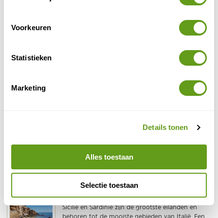
en wonderschone natuur, met mooie stranden,
grillige...
Voorkeuren
BEKIJK
Elba
Statistieken
Elba staat bekend als 'Parel van de Middellandse
Zee'. Het is het grootste eiland van de Toscaanse
Archipel en ideaal voor wandelen, fietsen en...
Marketing
BEKIJK
Sardinië
Details tonen
Sardinië en Sicilië zijn de twee grootste eilanden
van Italië. Tot enkele jaren geleden was een
vakantie op Sardinië niet bijzonder populair, maar
Alles toestaan
van...
BEKIJK
Selectie toestaan
Sicilië
Sicilië en Sardinië zijn de grootste eilanden en
behoren tot de mooiste gebieden van Italië. Een