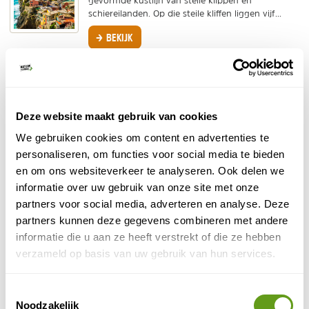
gevormde kustlijn van steile klippen en
schiereilanden. Op die steile kliffen liggen vijf...
BEKIJK
Eolische eilanden
De Liparische eilanden in Italië, ook Isola Eolie of
Eolische eilanden bestaan uit enkele prachtige
eilanden ten noorden van Sicilië.
Deze website maakt gebruik van cookies
BEKIJK
We gebruiken cookies om content en advertenties te
personaliseren, om functies voor social media te bieden
Balearen
en om ons websiteverkeer te analyseren. Ook delen we
De Balearen archipel bestaat uit zes Spaanse
informatie over uw gebruik van onze site met onze
eilanden in de Middellandse Zee en vormt een
partners voor social media, adverteren en analyse. Deze
prachtige bestemming voor een goedkope
zonvakantie of een...
partners kunnen deze gegevens combineren met andere
informatie die u aan ze heeft verstrekt of die ze hebben
BEKIJK
verzameld op basis van uw gebruik van hun services.
Corsica
Corsica wordt niet voor niets de "île de beauté"
Toestemmingsselectie
genoemd. Het Franse eiland heeft een ongerepte
Noodzakelijk