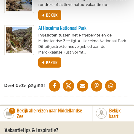
rondreis of actieve natuurvakantie op...
BEKIJK
Al Hoceima Nationaal Park
Ingesloten tussen het Rifgebergte en de
Middellandse Zee ligt Al Hoceima Nationaal Park.
Dit uitgestrekte heuvelgebied aan de
Marokkaanse kust vormt...
BEKIJK
DELEN OP FACEBOOK
DELEN OP X
DELEN VIA DE MAIL
DELEN OP PINTEREST
DELEN OP WH
Deel deze pagina!
Bekijk alle reizen naar Middellandse
Bekijk
number_of_trips:
7
Zee
kaart
Vakantietips & Inspiratie?