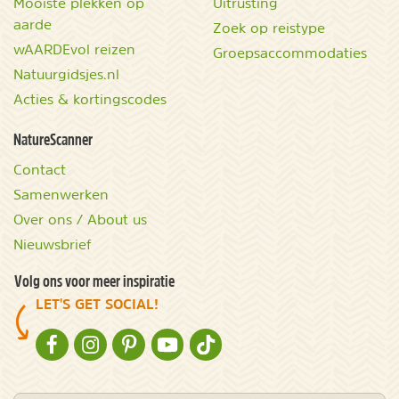
Mooiste plekken op
Uitrusting
aarde
Zoek op reistype
wAARDEvol reizen
Groepsaccommodaties
Natuurgidsjes.nl
Acties & kortingscodes
NatureScanner
Contact
Samenwerken
Over ons / About us
Nieuwsbrief
Volg ons voor meer inspiratie
LET'S GET SOCIAL!
NATURESCANNER OP FACEBOOK
NATURESCANNER OP INSTAGRAM
NATURESCANNER OP PINTEREST
NATURESCANNER OP YOUTUBE
NATURESCANNER OP TIKTOK