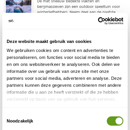
De met sneeuw bedekte vlakten en
bergmassieven zijn een outdoor speeltuin voor
winterliefhebbers. Neem deel aan de gaafste
excursies in het...
BEKIJK
Camperreis Noord-Amerika
Deze website maakt gebruik van cookies
Tijdens een reis met een huurcamper in Noord-
We gebruiken cookies om content en advertenties te
Amerika heb je alle vrijheid om te gaan en staan
personaliseren, om functies voor social media te bieden
waar je wil. Kies je eigen weg en voel je één met
de n...
en om ons websiteverkeer te analyseren. Ook delen we
informatie over uw gebruik van onze site met onze
BEKIJK
partners voor social media, adverteren en analyse. Deze
Bijzonder overnachten in Canada
partners kunnen deze gegevens combineren met andere
informatie die u aan ze heeft verstrekt of die ze hebben
Een mooie reis door Canada, daar horen unieke
overnachtingen bij! Verblijf op de mooiste
verzameld op basis van uw gebruik van hun services.
adresjes, van lodge, cabin of resort tot aan
kamperen op een...
Toestemmingsselectie
BEKIJK
Noodzakelijk