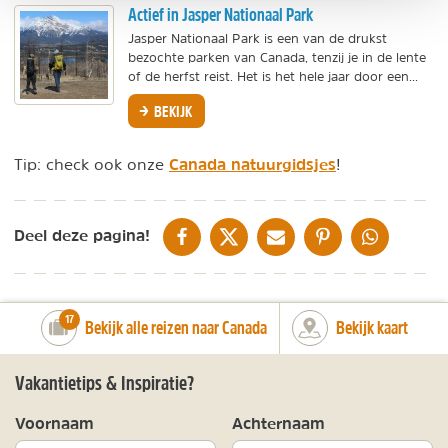
Actief in Jasper Nationaal Park
Jasper Nationaal Park is een van de drukst
bezochte parken van Canada, tenzij je in de lente
of de herfst reist. Het is het hele jaar door een...
BEKIJK
Canada natuurgidsjes
Tip: check ook onze
!
DELEN OP FACEBOOK
DELEN OP X
DELEN VIA DE MAIL
DELEN OP PINTEREST
DELEN OP WH
Deel deze pagina!
number_of_trips:
17
Bekijk alle reizen naar Canada
Bekijk kaart
Vakantietips & Inspiratie?
Voornaam
Achternaam