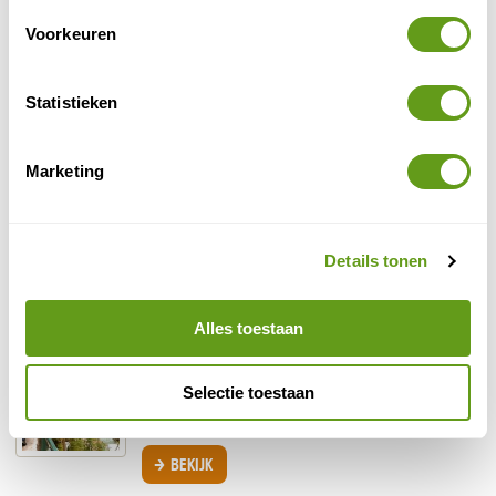
Camperreis Rocky Mountains
Voorkeuren
De Rockies lijken ervoor gemaakt om per camper
te doorkruisen. Brede wegen en de meest
fantastische uitzichten maken het tot een groot
plezier om met...
Statistieken
BEKIJK
Marketing
Walvissen en orka's bij Vancouver Island
Terwijl we over het water kijken stijgt de
spanning. We zijn pas 5 minuten aan het varen en
meteen is er al een bultrug gesignaleerd. En dan
Details tonen
plots...
BEKIJK
Alles toestaan
Actief in Banff Nationaal Park
Wat te doen in een van de meest bijzondere
Selectie toestaan
nationale parken van Canada? Bekijk de tips van
onze reporters.
BEKIJK