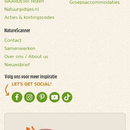
wAARDEvol reizen
Groepsaccommodaties
Natuurgidsjes.nl
Acties & kortingscodes
NatureScanner
Contact
Samenwerken
Over ons / About us
Nieuwsbrief
Volg ons voor meer inspiratie
LET'S GET SOCIAL!
NATURESCANNER OP FACEBOOK
NATURESCANNER OP INSTAGRAM
NATURESCANNER OP PINTEREST
NATURESCANNER OP YOUTUBE
NATURESCANNER OP TIKTOK