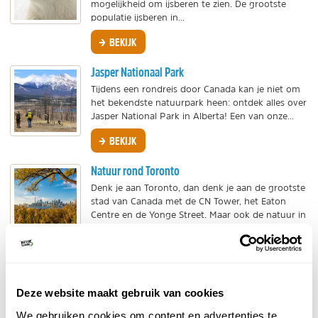
mogelijkheid om ijsberen te zien. De grootste
populatie ijsberen in...
BEKIJK
Jasper Nationaal Park
Tijdens een rondreis door Canada kan je niet om
het bekendste natuurpark heen: ontdek alles over
Jasper National Park in Alberta! Een van onze...
BEKIJK
Natuur rond Toronto
Denk je aan Toronto, dan denk je aan de grootste
stad van Canada met de CN Tower, het Eaton
Centre en de Yonge Street. Maar ook de natuur in
en om de...
BEKIJK
Newfoundland and Labrador
Deze website maakt gebruik van cookies
Droom met ons mee van een reis naar
We gebruiken cookies om content en advertenties te
Newfoundland en Labrador: eens vissersparadijs