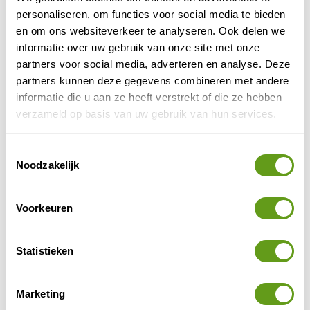
waar na een gevaarlijke reis enorme kabeljauw
personaliseren, om functies voor social media te bieden
gevangen werd....
en om ons websiteverkeer te analyseren. Ook delen we
BEKIJK
informatie over uw gebruik van onze site met onze
partners voor social media, adverteren en analyse. Deze
Nunavut en Nunavik
partners kunnen deze gegevens combineren met andere
Nunavut en Nunavik, ultieme natuurbestemming
informatie die u aan ze heeft verstrekt of die ze hebben
in Arctisch Canada. In de taal van de Inuit
verzameld op basis van uw gebruik van hun services.
betekent Nunavut "ons land". In onze ogen een
onherbergzame...
Toestemmingsselectie
BEKIJK
Noodzakelijk
Oost-Canada
Liefhebbers van ongerepte natuur opgelet: het is
Voorkeuren
tijd voor een rondreis in Oost-Canada! In dit
uitgestrekte land wandel je door nationale
parken,...
Statistieken
BEKIJK
Vancouver Island
Marketing