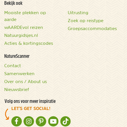
Bekijk ook
Mooiste plekken op
Uitrusting
aarde
Zoek op reistype
wAARDEvol reizen
Groepsaccommodaties
Natuurgidsjes.nl
Acties & kortingscodes
NatureScanner
Contact
Samenwerken
Over ons / About us
Nieuwsbrief
Volg ons voor meer inspiratie
LET'S GET SOCIAL!
NATURESCANNER OP FACEBOOK
NATURESCANNER OP INSTAGRAM
NATURESCANNER OP PINTEREST
NATURESCANNER OP YOUTUBE
NATURESCANNER OP TIKTOK