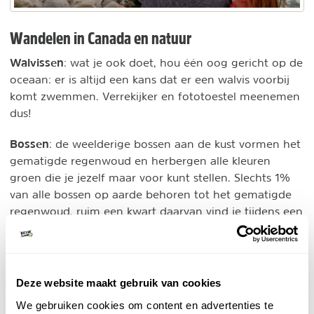
Wandelen in Canada en natuur
Walvissen
: wat je ook doet, hou één oog gericht op de
oceaan: er is altijd een kans dat er een walvis voorbij
komt zwemmen. Verrekijker en fototoestel meenemen
dus!
Bossen
: de weelderige bossen aan de kust vormen het
gematigde regenwoud en herbergen alle kleuren
groen die je jezelf maar voor kunt stellen. Slechts 1%
van alle bossen op aarde behoren tot het gematigde
regenwoud, ruim een kwart daarvan vind je tijdens een
reis in British Columbia
. De gematigde kustbossen
worden deels nog steeds gevormd door immens grote
sparren en cederbomen, waarvan sommigen ruim 85
meter hoog kunnen worden, met een doorsnede van
Deze website maakt gebruik van cookies
zo’n 8 meter!
We gebruiken cookies om content en advertenties te