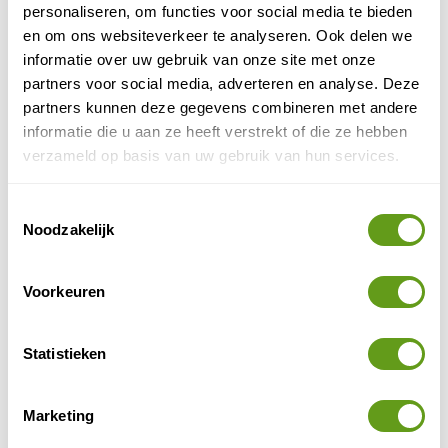
personaliseren, om functies voor social media te bieden
Deze bossen vind je met name op Vancouver Island en
en om ons websiteverkeer te analyseren. Ook delen we
in kustplaatsen, zoals Bella Coola.
informatie over uw gebruik van onze site met onze
partners voor social media, adverteren en analyse. Deze
partners kunnen deze gegevens combineren met andere
informatie die u aan ze heeft verstrekt of die ze hebben
verzameld op basis van uw gebruik van hun services.
Toestemmingsselectie
Noodzakelijk
Voorkeuren
© Naturescanner Gilles
Statistieken
Bella Coola bos
Marketing
Rivieren
: vanuit de ruige bergketens worden
kabbelende beekjes langzaam omgevormd tot razende