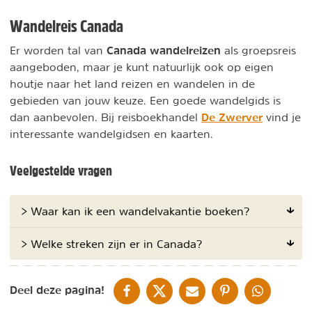
Wandelreis Canada
Canada wandelreizen
Er worden tal van
als groepsreis
aangeboden, maar je kunt natuurlijk ook op eigen
houtje naar het land reizen en wandelen in de
gebieden van jouw keuze. Een goede wandelgids is
De Zwerver
dan aanbevolen. Bij reisboekhandel
vind je
interessante wandelgidsen en kaarten.
Veelgestelde vragen
> Waar kan ik een wandelvakantie boeken?
> Welke streken zijn er in Canada?
DELEN OP FACEBOOK
DELEN OP X
DELEN VIA DE MAIL
DELEN OP PINTEREST
DELEN OP WH
Deel deze pagina!