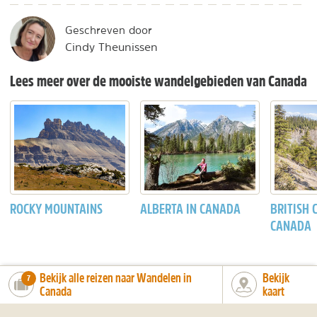
Geschreven door
Cindy Theunissen
Lees meer over de mooiste wandelgebieden van Canada
ROCKY MOUNTAINS
ALBERTA IN CANADA
BRITISH 
CANADA
Bekijk alle reizen naar Wandelen in
Bekijk
number_of_trips:
7
Canada
kaart