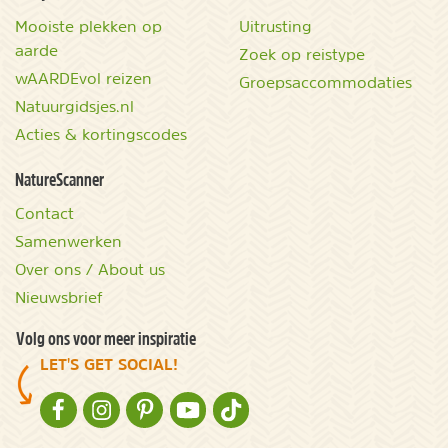
Mooiste plekken op
Uitrusting
aarde
Zoek op reistype
wAARDEvol reizen
Groepsaccommodaties
Natuurgidsjes.nl
Acties & kortingscodes
NatureScanner
Contact
Samenwerken
Over ons / About us
Nieuwsbrief
Volg ons voor meer inspiratie
LET'S GET SOCIAL!
NATURESCANNER OP FACEBOOK
NATURESCANNER OP INSTAGRAM
NATURESCANNER OP PINTEREST
NATURESCANNER OP YOUTUBE
NATURESCANNER OP TIKTOK