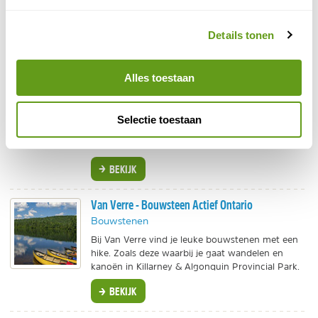
rivieren. Via stroomversnellingen en soms torenhoge
watervallen monden deze dan weer uit in de Pacifische
Details tonen
Oceaan.
Alles toestaan
Tenzing Travel - Atlantic Canada
Individuele reis
Bewonder het Kejimkujik National Park.
Selectie toestaan
Vaar langs indrukwekkende ijsbergen.
Rondreis vol hoogtepunten!
BEKIJK
Van Verre - Bouwsteen Actief Ontario
Bouwstenen
Bij Van Verre vind je leuke bouwstenen met een
hike. Zoals deze waarbij je gaat wandelen en
kanoën in Killarney & Algonquin Provincial Park.
BEKIJK