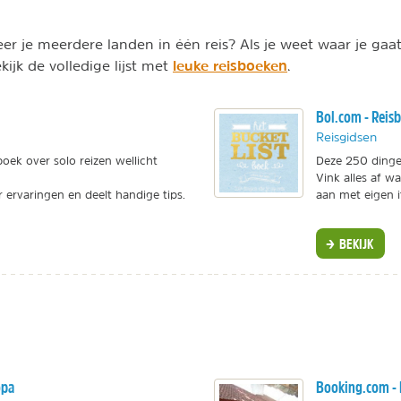
r je meerdere landen in één reis? Als je weet waar je ga
leuke reisboeken
ijk de volledige lijst met
.
Bol.com - Reisb
Reisgidsen
boek over solo reizen wellicht
Deze 250 dingen
Vink alles af wa
ar ervaringen en deelt handige tips.
aan met eigen 
BEKIJK
opa
Booking.com -