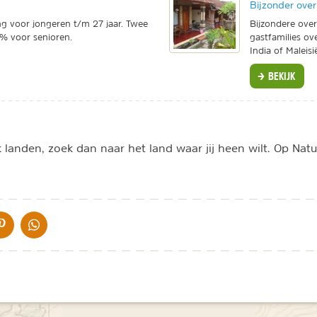
Bijzonder ove
ng voor jongeren t/m 27 jaar. Twee
Bijzondere overn
10% voor senioren.
gastfamilies ove
India of Maleisi
BEKIJK
anden, zoek dan naar het land waar jij heen wilt. Op Natur
IA DE MAIL
DELEN OP PINTEREST
DELEN OP WHATSAPP