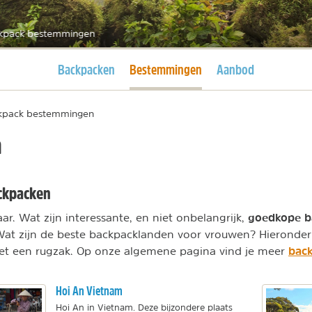
kpack bestemmingen
Huidige pagina
Huidige pagina
Backpacken
Bestemmingen
Aanbod
kpack bestemmingen
n
ckpacken
goedkope 
ar. Wat zijn interessante, en niet onbelangrijk,
Wat zijn de beste backpacklanden voor vrouwen? Hieronder 
back
met een rugzak. Op onze algemene pagina vind je meer
Hoi An Vietnam
Hoi An in Vietnam. Deze bijzondere plaats