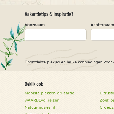
Vakantietips & Inspiratie?
Voornaam
Achternaa
Onontdekte plekjes en leuke aanbiedingen voor o
Bekijk ook
Mooiste plekken op aarde
Uitrust
wAARDEvol reizen
Zoek op
Natuurgidsjes.nl
Groeps