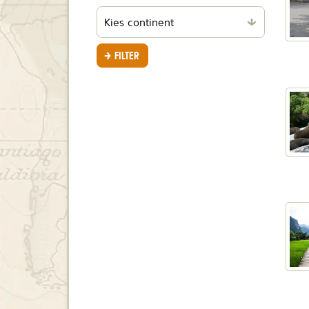
Filteren
per
continent
FILTER