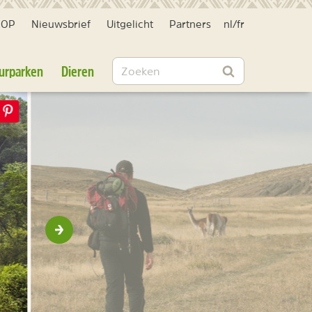
HOP
Nieuwsbrief
Uitgelicht
Partners
nl
/
fr
Zoeken
urparken
Dieren
Zoeken
Volgende