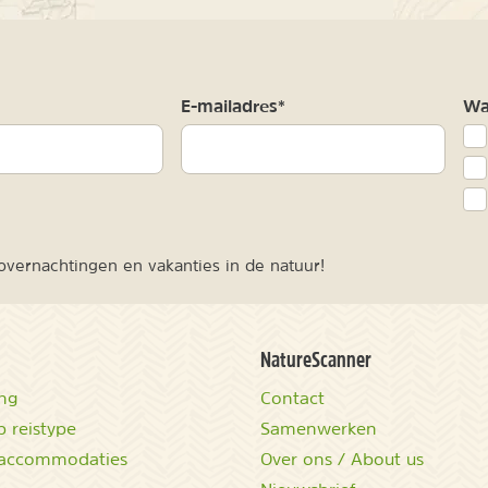
m
E-mailadres*
Waa
vernachtingen en vakanties in de natuur!
NatureScanner
ing
Contact
 reistype
Samenwerken
accommodaties
Over ons / About us