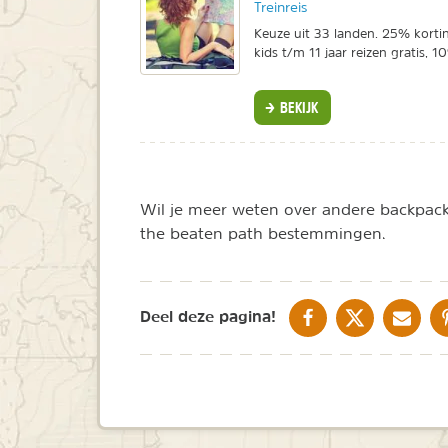
Treinreis
Keuze uit 33 landen. 25% korti
kids t/m 11 jaar reizen gratis, 
BEKIJK
Wil je meer weten over andere backpack l
the beaten path bestemmingen.
DELEN OP FACEBOOK
DELEN OP X
DELEN V
Deel deze pagina!